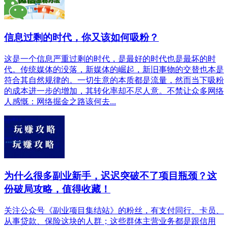
信息过剩的时代，你又该如何吸粉？
这是一个信息严重过剩的时代，是最好的时代也是最坏的时
代。传统媒体的没落，新媒体的崛起，新旧事物的交替也本是
符合其自然规律的。一切生意的本质都是流量，然而当下吸粉
的成本进一步的增加，其转化率却不尽人意。不禁让众多网络
人感慨：网络掘金之路该何去...
为什么很多副业新手，迟迟突破不了项目瓶颈？这
份破局攻略，值得收藏！
关注公众号《副业项目集结站》的粉丝，有支付同行、卡员、
从事贷款、保险这块的人群；这些群体主营业务都是跟信用