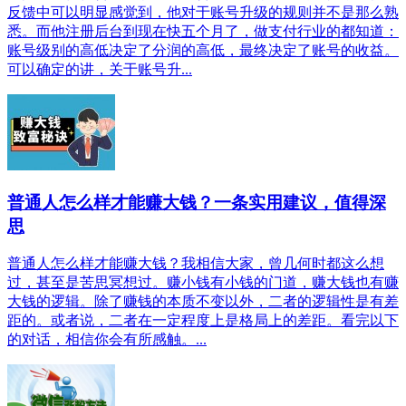
反馈中可以明显感觉到，他对于账号升级的规则并不是那么熟
悉。而他注册后台到现在快五个月了，做支付行业的都知道：
账号级别的高低决定了分润的高低，最终决定了账号的收益。
可以确定的讲，关于账号升...
普通人怎么样才能赚大钱？一条实用建议，值得深
思
普通人怎么样才能赚大钱？我相信大家，曾几何时都这么想
过，甚至是苦思冥想过。赚小钱有小钱的门道，赚大钱也有赚
大钱的逻辑。除了赚钱的本质不变以外，二者的逻辑性是有差
距的。或者说，二者在一定程度上是格局上的差距。看完以下
的对话，相信你会有所感触。...