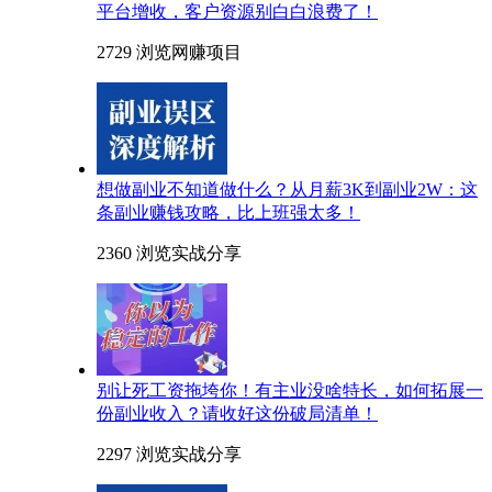
平台增收，客户资源别白白浪费了！
2729 浏览
网赚项目
想做副业不知道做什么？从月薪3K到副业2W：这
条副业赚钱攻略，比上班强太多！
2360 浏览
实战分享
别让死工资拖垮你！有主业没啥特长，如何拓展一
份副业收入？请收好这份破局清单！
2297 浏览
实战分享