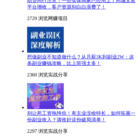
助贷同行注意！一些实体商家已经用上了同城支富
平台增收，客户资源别白白浪费了！
2729 浏览
网赚项目
想做副业不知道做什么？从月薪3K到副业2W：这
条副业赚钱攻略，比上班强太多！
2360 浏览
实战分享
别让死工资拖垮你！有主业没啥特长，如何拓展一
份副业收入？请收好这份破局清单！
2297 浏览
实战分享