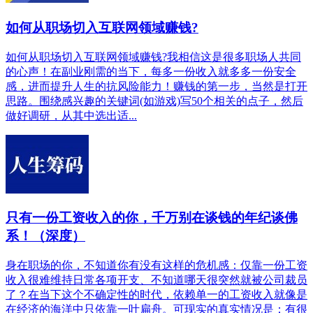
如何从职场切入互联网领域赚钱?
如何从职场切入互联网领域赚钱?我相信这是很多职场人共同
的心声！在副业刚需的当下，每多一份收入就多多一份安全
感，进而提升人生的抗风险能力！赚钱的第一步，当然是打开
思路。围绕感兴趣的关键词(如游戏)写50个相关的点子，然后
做好调研，从其中选出适...
只有一份工资收入的你，千万别在谈钱的年纪谈佛
系！（深度）
身在职场的你，不知道你有没有这样的危机感：仅靠一份工资
收入很难维持日常各项开支、不知道哪天很突然就被公司裁员
了？在当下这个不确定性的时代，依赖单一的工资收入就像是
在经济的海洋中只依靠一叶扁舟。可现实的真实情况是：有很