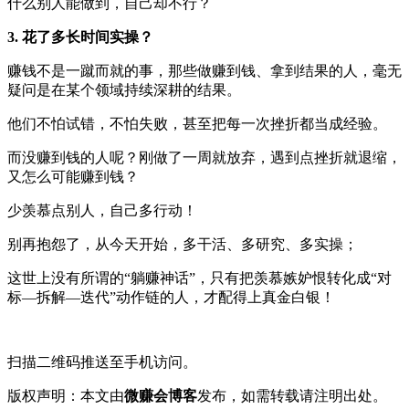
什么别人能做到，自己却不行？
3. 花了多长时间实操？
赚钱不是一蹴而就的事，那些做赚到钱、拿到结果的人，毫无
疑问是在某个领域持续深耕的结果。
他们不怕试错，不怕失败，甚至把每一次挫折都当成经验。
而没赚到钱的人呢？刚做了一周就放弃，遇到点挫折就退缩，
又怎么可能赚到钱？
少羡慕点别人，自己多行动！
别再抱怨了，从今天开始，多干活、多研究、多实操；
这世上没有所谓的“躺赚神话”，只有把羡慕嫉妒恨转化成“对
标—拆解—迭代”动作链的人，才配得上真金白银！
扫描二维码推送至手机访问。
版权声明：本文由
微赚会博客
发布，如需转载请注明出处。