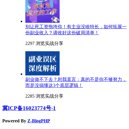
别让死工资拖垮你！有主业没啥特长，如何拓展一
份副业收入？请收好这份破局清单！
2297 浏览
实战分享
副业做不下去？恕我直言：真的不是你不够努力，
而是没搞懂这3个底层逻辑！
2285 浏览
实战分享
冀ICP备16023774号-1
Powered By
Z-BlogPHP