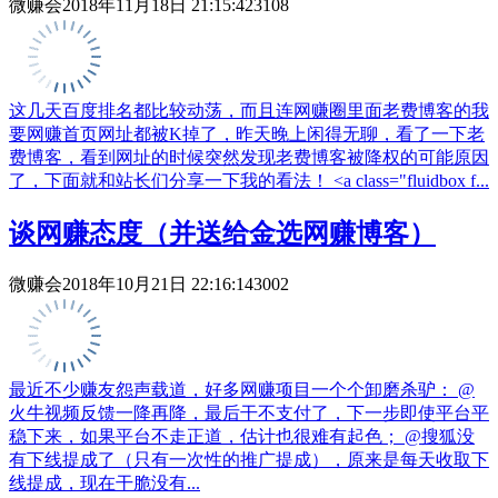
微赚会
2018年11月18日 21:15:42
3108
这几天百度排名都比较动荡，而且连网赚圈里面老费博客的我
要网赚首页网址都被K掉了，昨天晚上闲得无聊，看了一下老
费博客，看到网址的时候突然发现老费博客被降权的可能原因
了，下面就和站长们分享一下我的看法！ ˂a class="fluidbox f...
谈网赚态度（并送给金选网赚博客）
微赚会
2018年10月21日 22:16:14
3002
最近不少赚友怨声载道，好多网赚项目一个个卸磨杀驴： @
火牛视频反馈一降再降，最后干不支付了，下一步即使平台平
稳下来，如果平台不走正道，估计也很难有起色； @搜狐没
有下线提成了（只有一次性的推广提成），原来是每天收取下
线提成，现在干脆没有...