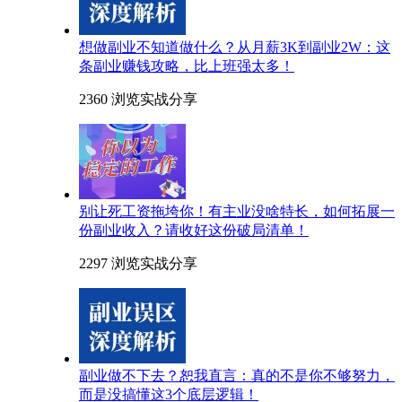
想做副业不知道做什么？从月薪3K到副业2W：这
条副业赚钱攻略，比上班强太多！
2360 浏览
实战分享
别让死工资拖垮你！有主业没啥特长，如何拓展一
份副业收入？请收好这份破局清单！
2297 浏览
实战分享
副业做不下去？恕我直言：真的不是你不够努力，
而是没搞懂这3个底层逻辑！