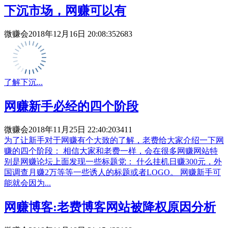
下沉市场，网赚可以有
微赚会
2018年12月16日 20:08:35
2683
了解下沉...
网赚新手必经的四个阶段
微赚会
2018年11月25日 22:40:20
3411
为了让新手对于网赚有个大致的了解，老费给大家介绍一下网
赚的四个阶段： 相信大家和老费一样，会在很多网赚网站特
别是网赚论坛上面发现一些标题党： 什么挂机日赚300元，外
国调查月赚2万等等一些诱人的标题或者LOGO。 网赚新手可
能就会因为...
网赚博客:老费博客网站被降权原因分析