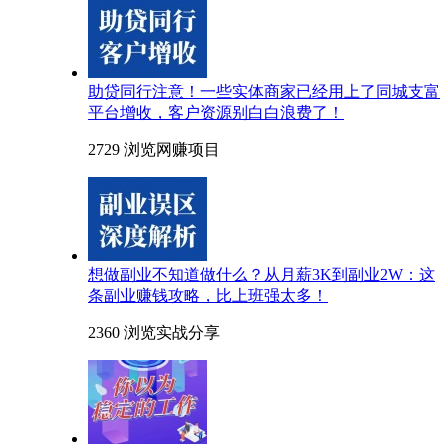
助贷同行注意！一些实体商家已经用上了同城支富
平台增收，客户资源别白白浪费了！
2729 浏览
网赚项目
想做副业不知道做什么？从月薪3K到副业2W：这
条副业赚钱攻略，比上班强太多！
2360 浏览
实战分享