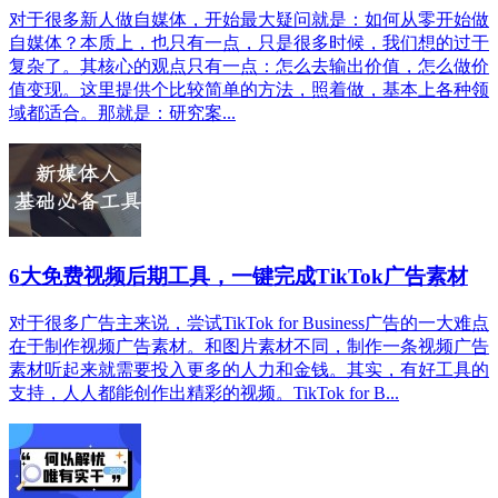
对于很多新人做自媒体，开始最大疑问就是：如何从零开始做
自媒体？本质上，也只有一点，只是很多时候，我们想的过于
复杂了。其核心的观点只有一点：怎么去输出价值，怎么做价
值变现。这里提供个比较简单的方法，照着做，基本上各种领
域都适合。那就是：研究案...
6大免费视频后期工具，一键完成TikTok广告素材
对于很多广告主来说，尝试TikTok for Business广告的一大难点
在于制作视频广告素材。和图片素材不同，制作一条视频广告
素材听起来就需要投入更多的人力和金钱。其实，有好工具的
支持，人人都能创作出精彩的视频。TikTok for B...