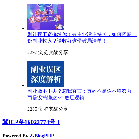
别让死工资拖垮你！有主业没啥特长，如何拓展一
份副业收入？请收好这份破局清单！
2297 浏览
实战分享
副业做不下去？恕我直言：真的不是你不够努力，
而是没搞懂这3个底层逻辑！
2285 浏览
实战分享
冀ICP备16023774号-1
Powered By
Z-BlogPHP