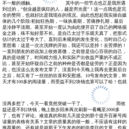
不一般的感触。
其中的一些节点也正是我所遇
到过的，“创业越是疯狂的人，越是穷光蛋”！这一点我也是完
全的赞同，也就好比是我现在的境况。由此也想起我实操自媒
体的几个阶段:初始狂热期，一味执着期，苦痛挣扎期，最后
是冷静平淡期。甚至开始一度认为由此便开启了自己的网络掘
金之路，殊不知好景不长。是自己太过于乐观天真了，把形式
估计的太过于夸大了。直到后来规则的发生变化，当时自己心
里想着：这是一次次洗牌的开始，我还可以坚持！去苦撑的！
一直到朋友的劝说加上收效甚微，之前曾是信心百倍的自己，
真的是动摇了。时间精力投入和实际产出收益严重的不成正
比，甚至开始怀疑自己之前的种种是否都是徒劳的？正是因为
此，也没这么去发布文章了。没直到今天晚上我再去更新后台
之后，却又有了一丝丝的欣喜和安慰感。10号发布的文章，昨
天才有100多的阅读量，而受益不到2块钱也算可以了哈！也就
没再多想了，今天一看竟然突破一千了。
而收
益还是不到2块钱，晚上散步回来再次刷新一看飚至2000多
了，也有了评论。难道真的和前几天提交的那个提升百家号阅
读量的表格有关系？文章的质量真的很一般，不应该有这样的
推荐量的。还有就是就那天下午发布的时尚类目的文章，也有