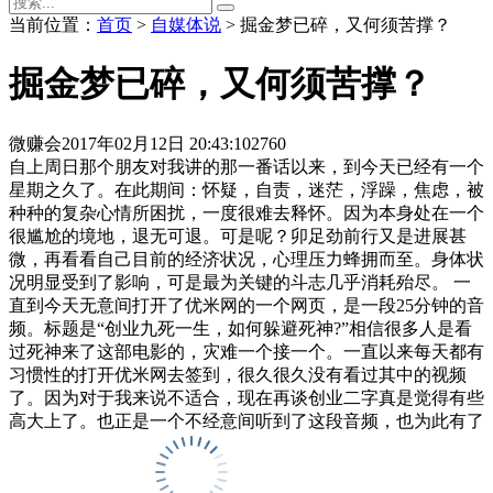
当前位置：
首页
>
自媒体说
> 掘金梦已碎，又何须苦撑？
掘金梦已碎，又何须苦撑？
微赚会
2017年02月12日 20:43:10
2760
自上周日那个朋友对我讲的那一番话以来，到今天已经有一个
星期之久了。在此期间：怀疑，自责，迷茫，浮躁，焦虑，被
种种的复杂心情所困扰，一度很难去释怀。因为本身处在一个
很尴尬的境地，退无可退。可是呢？卯足劲前行又是进展甚
微，再看看自己目前的经济状况，心理压力蜂拥而至。身体状
况明显受到了影响，可是最为关键的斗志几乎消耗殆尽。 一
直到今天无意间打开了优米网的一个网页，是一段25分钟的音
频。标题是“创业九死一生，如何躲避死神?”相信很多人是看
过死神来了这部电影的，灾难一个接一个。一直以来每天都有
习惯性的打开优米网去签到，很久很久没有看过其中的视频
了。因为对于我来说不适合，现在再谈创业二字真是觉得有些
高大上了。也正是一个不经意间听到了这段音频，也为此有了