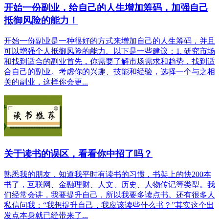
开始一份副业，给自己的人生增加筹码，加强自己
抵御风险的能力！
开始一份副业是一种很好的方式来增加自己的人生筹码，并且
可以增强个人抵御风险的能力。以下是一些建议：1. 研究市场
和找到适合的副业首先，你需要了解市场需求和趋势，找到适
合自己的副业。考虑你的兴趣、技能和经验，选择一个与之相
关的副业，这样你会更...
关于读书的误区，看看你中招了吗？
熟悉我的朋友，知道我平时有读书的习惯，书架上的快200本
书了，互联网、金融理财、人文、历史、人物传记等类型。我
们经常会讲，我要提升自己，所以我要多读点书。还有很多人
私信问我：“我想提升自己，我应该读些什么书？”其实这个出
发点本身就已经带来了...