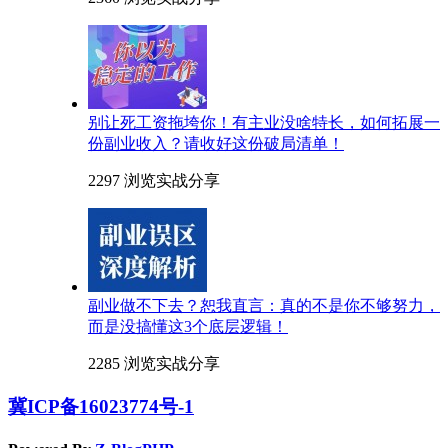
别让死工资拖垮你！有主业没啥特长，如何拓展一
份副业收入？请收好这份破局清单！
2297 浏览
实战分享
副业做不下去？恕我直言：真的不是你不够努力，
而是没搞懂这3个底层逻辑！
2285 浏览
实战分享
冀ICP备16023774号-1