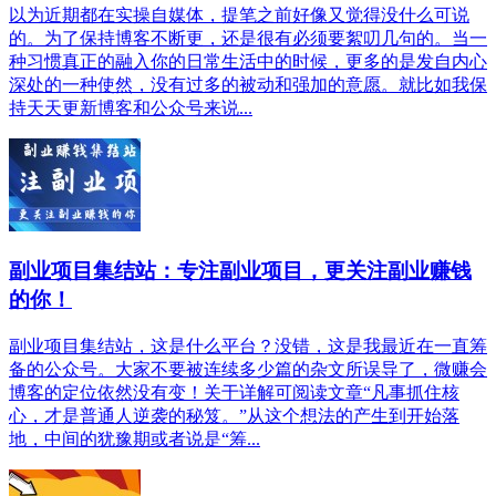
以为近期都在实操自媒体，提笔之前好像又觉得没什么可说
的。为了保持博客不断更，还是很有必须要絮叨几句的。当一
种习惯真正的融入你的日常生活中的时候，更多的是发自内心
深处的一种使然，没有过多的被动和强加的意愿。就比如我保
持天天更新博客和公众号来说...
副业项目集结站：专注副业项目，更关注副业赚钱
的你！
副业项目集结站，这是什么平台？没错，这是我最近在一直筹
备的公众号。大家不要被连续多少篇的杂文所误导了，微赚会
博客的定位依然没有变！关于详解可阅读文章“凡事抓住核
心，才是普通人逆袭的秘笈。”从这个想法的产生到开始落
地，中间的犹豫期或者说是“筹...