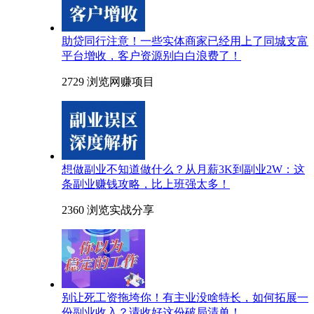
助贷同行注意！一些实体商家已经用上了同城支富
平台增收，客户资源别白白浪费了！
2729 浏览
网赚项目
想做副业不知道做什么？从月薪3K到副业2W：这
条副业赚钱攻略，比上班强太多！
2360 浏览
实战分享
别让死工资拖垮你！有主业没啥特长，如何拓展一
份副业收入？请收好这份破局清单！