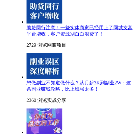
助贷同行注意！一些实体商家已经用上了同城支富
平台增收，客户资源别白白浪费了！
2729 浏览
网赚项目
想做副业不知道做什么？从月薪3K到副业2W：这
条副业赚钱攻略，比上班强太多！
2360 浏览
实战分享