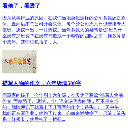
看倦了，看透了
因为从事行业的原因，在我们当地类似这样的公司多数还是双
休。直到后来总公司开会决议：每个分公司周六日也安排专人
值班。决议一出，一片热议。当然多数人的疑惑是:加班为什
么没有加班费？在没有打造成一个精悍的团队之前，顶多算是
个集体。其中也包括了，人...
描写人物的作文，六年级满500字
同事家的孩子，今年刚上六年级，今天为了写篇“描写人物的
作文”而发愁了。话说，当年语文课代表的我，可不是白当
的，我随便几下就写出了几百字的作文：镜头1：一天中午，
我们正在写作业，他跑了过来，心血来潮地拿了一只笔，笔头
系上红领巾，然后抱了一把扫...