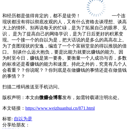
和经历都是值得肯定的，都不是徒劳！
一个连
现状都没有得以彻底改观的人，又有什么资格去谈理想、谈高
大上的情怀。别再说每天的忙碌，是为了拓展自己的眼界、见
识， 是为了提高自己的网络学识，是为了日后更好的积累变
现。一个接一个的自以为是，把大话说的是多么的高高在上。
为了贪图现状的安逸，编造了一个个富丽堂皇的得以推脱的借
口。 别谈什么远大抱负，要是比能力就要比赚钱的能力。因
为时至今日，赚钱是第一要务。要衡量一个人成功与否，多数
的标准还是看赚钱的能力和速度。持此之外的，究竟有几个人
会看重？？你说呢？？你到底是在做赚钱的事情还是在做值钱
的事情？？
扫描二维码推送至手机访问。
版权声明：本文由
微赚会博客
发布，如需转载请注明出处。
本文链接：
https://www.weizhuanhui.cn/871.html
标签:
自以为是
分享给朋友：