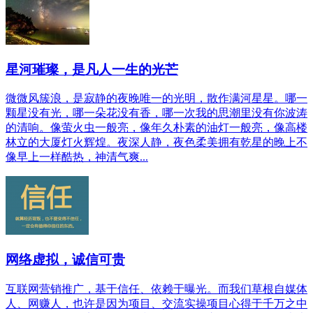
星河璀璨，是凡人一生的光芒
微微风簇浪，是寂静的夜晚唯一的光明，散作满河星星。哪一
颗星没有光，哪一朵花没有香，哪一次我的思潮里没有你波涛
的清响。像萤火虫一般亮，像年久朴素的油灯一般亮，像高楼
林立的大厦灯火辉煌。夜深人静，夜色柔美拥有乾星的晚上不
像早上一样酷热，神清气爽...
网络虚拟，诚信可贵
互联网营销推广，基于信任、依赖于曝光。而我们草根自媒体
人、网赚人，也许是因为项目、交流实操项目心得于千万之中