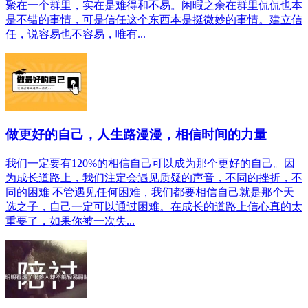
聚在一个群里，实在是难得和不易。闲暇之余在群里侃侃也本
是不错的事情，可是信任这个东西本是挺微妙的事情。建立信
任，说容易也不容易，唯有...
做更好的自己，人生路漫漫，相信时间的力量
我们一定要有120%的相信自己可以成为那个更好的自己。因
为成长道路上，我们注定会遇见质疑的声音，不同的挫折，不
同的困难 不管遇见任何困难，我们都要相信自己就是那个天
选之子，自己一定可以通过困难。在成长的道路上信心真的太
重要了，如果你被一次失...