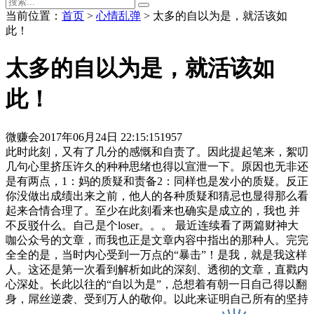
当前位置：
首页
>
心情乱弹
> 太多的自以为是，就活该如
此！
太多的自以为是，就活该如
此！
微赚会
2017年06月24日 22:15:15
1957
此时此刻，又有了几分的感慨和自责了。因此提起笔来，絮叨
几句心里挤压许久的种种思绪也得以宣泄一下。原因也无非还
是有两点，1：妈的质疑和责备2：同样也是发小的质疑。反正
你没做出成绩出来之前，他人的各种质疑和猜忌也显得那么看
起来合情合理了。至少在此刻看来也确实是成立的，我也 并
不反驳什么。自己是个loser。。。 最近连续看了两篇财神大
咖公众号的文章，而我也正是文章内容中指出的那种人。完完
全全的是，当时内心受到一万点的“暴击”！是我，就是我这样
人。这还是第一次看到解析如此的深刻、透彻的文章，直戳内
心深处。长此以往的“自以为是”，总想着有朝一日自己得以翻
身，屌丝逆袭、受到万人的敬仰。以此来证明自己所有的坚持