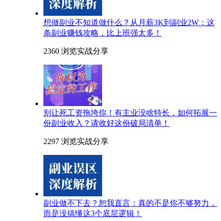
想做副业不知道做什么？从月薪3K到副业2W：这
条副业赚钱攻略，比上班强太多！
2360 浏览
实战分享
别让死工资拖垮你！有主业没啥特长，如何拓展一
份副业收入？请收好这份破局清单！
2297 浏览
实战分享
副业做不下去？恕我直言：真的不是你不够努力，
而是没搞懂这3个底层逻辑！