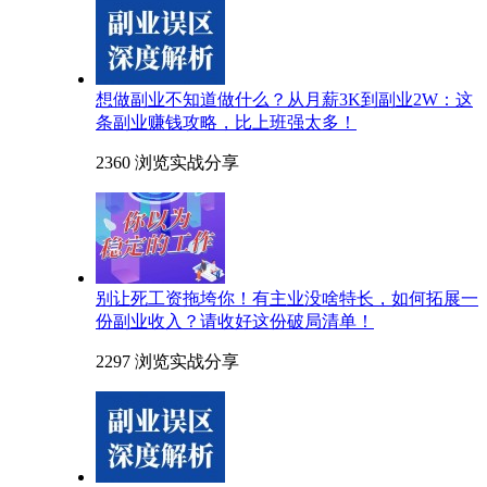
想做副业不知道做什么？从月薪3K到副业2W：这
条副业赚钱攻略，比上班强太多！
2360 浏览
实战分享
别让死工资拖垮你！有主业没啥特长，如何拓展一
份副业收入？请收好这份破局清单！
2297 浏览
实战分享