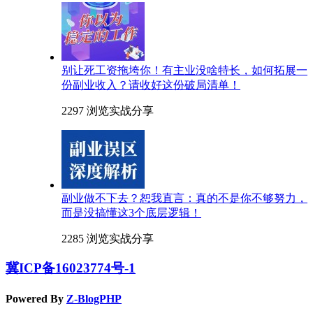
别让死工资拖垮你！有主业没啥特长，如何拓展一
份副业收入？请收好这份破局清单！
2297 浏览
实战分享
副业做不下去？恕我直言：真的不是你不够努力，
而是没搞懂这3个底层逻辑！
2285 浏览
实战分享
冀ICP备16023774号-1
Powered By
Z-BlogPHP