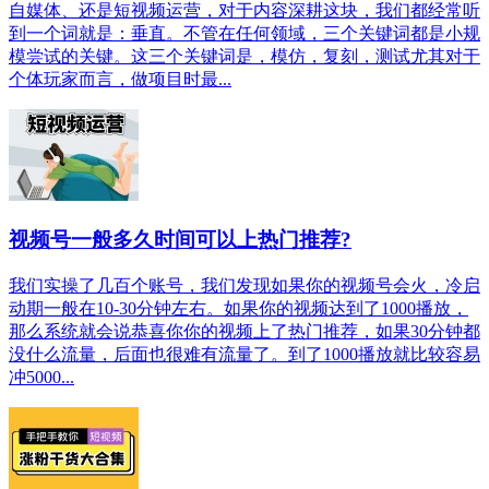
自媒体、还是短视频运营，对于内容深耕这块，我们都经常听
到一个词就是：垂直。不管在任何领域，三个关键词都是小规
模尝试的关键。这三个关键词是，模仿，复刻，测试尤其对于
个体玩家而言，做项目时最...
视频号一般多久时间可以上热门推荐?
我们实操了几百个账号，我们发现如果你的视频号会火，冷启
动期一般在10-30分钟左右。如果你的视频达到了1000播放，
那么系统就会说恭喜你你的视频上了热门推荐，如果30分钟都
没什么流量，后面也很难有流量了。到了1000播放就比较容易
冲5000...