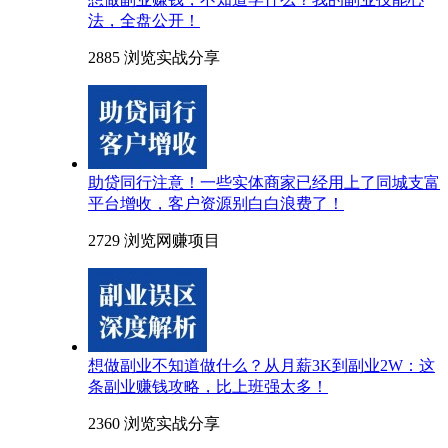
法，全盘公开！
2885 浏览
实战分享
助贷同行注意！一些实体商家已经用上了同城支富
平台增收，客户资源别白白浪费了！
2729 浏览
网赚项目
想做副业不知道做什么？从月薪3K到副业2W：这
条副业赚钱攻略，比上班强太多！
2360 浏览
实战分享