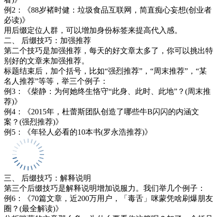
例2：《88岁褚时健：垃圾食品互联网，简直痴心妄想(创业者
必读)》
用后缀定位人群，可以增加身份标签来提高代入感。
二、 后缀技巧：加强推荐
第二个技巧是加强推荐，每天的好文章太多了，你可以挑出特
别好的文章来加强推荐。
标题结束后，加个括号，比如“强烈推荐”，“周末推荐”，“某
名人推荐”等等，举三个例子：
例3：《柴静：为何她终生恪守“此身、此时、此地”？(周末推
荐)》
例4：《2015年，杜蕾斯团队创造了哪些牛B闪闪的内涵文
案？(强烈推荐)》
例5：《年轻人必看的10本书(罗永浩推荐)》
三、 后缀技巧：解释说明
第三个后缀技巧是解释说明增加说服力。我们举几个例子：
例6：《70篇文章，近200万用户，「毒舌」咪蒙凭啥刷爆朋友
圈？(最全解读)》