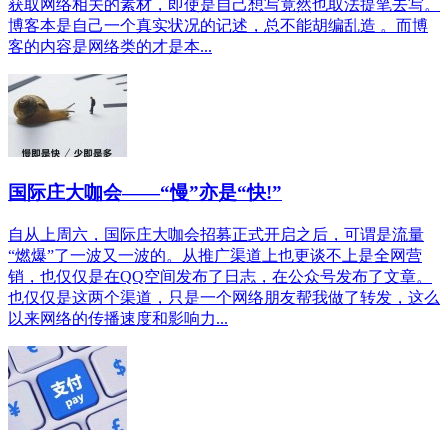
获取网络相关的素材，即使是自己想写竟然也取法提笔去写。
博客本是自己一个真实状况的记述，总不能胡编乱造 。而博
客的内容是网络类的才是本...
国际庄大咖会——“慢”亦是“快!”
自从上周六，国际庄大咖会招募正式开启之后，可谓是流量
“燃爆”了一波又一波的。从推广渠道上也更谈不上是全网营
销，也仅仅是在QQ空间发布了日志，在公众号发布了文章。
也仅仅是这两个渠道，只是一个网络朋友帮我做了转发，这么
以来网络的传播速度和影响力...