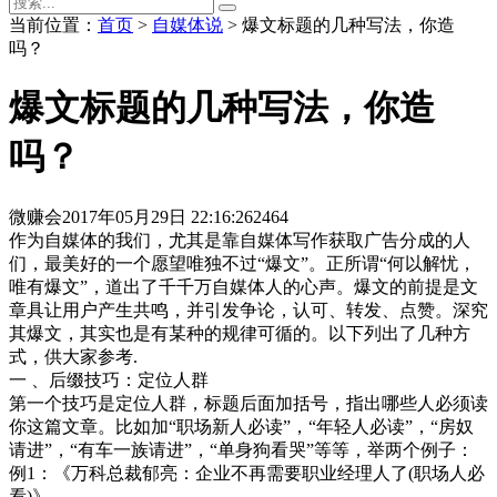
当前位置：
首页
>
自媒体说
> 爆文标题的几种写法，你造
吗？
爆文标题的几种写法，你造
吗？
微赚会
2017年05月29日 22:16:26
2464
作为自媒体的我们，尤其是靠自媒体写作获取广告分成的人
们，最美好的一个愿望唯独不过“爆文”。正所谓“何以解忧，
唯有爆文”，道出了千千万自媒体人的心声。爆文的前提是文
章具让用户产生共鸣，并引发争论，认可、转发、点赞。深究
其爆文，其实也是有某种的规律可循的。以下列出了几种方
式，供大家参考.
一 、后缀技巧：定位人群
第一个技巧是定位人群，标题后面加括号，指出哪些人必须读
你这篇文章。比如加“职场新人必读”，“年轻人必读”，“房奴
请进”，“有车一族请进”，“单身狗看哭”等等，举两个例子：
例1：《万科总裁郁亮：企业不再需要职业经理人了(职场人必
看)》