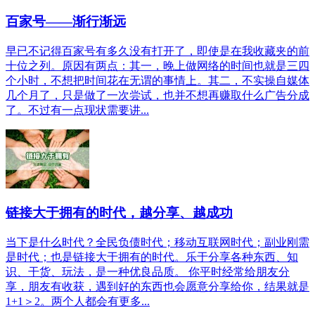
百家号——渐行渐远
早已不记得百家号有多久没有打开了，即使是在我收藏夹的前
十位之列。原因有两点：其一，晚上做网络的时间也就是三四
个小时，不想把时间花在无谓的事情上。其二，不实操自媒体
几个月了，只是做了一次尝试，也并不想再赚取什么广告分成
了。不过有一点现状需要讲...
链接大于拥有的时代，越分享、越成功
当下是什么时代？全民负债时代；移动互联网时代；副业刚需
是时代；也是链接大于拥有的时代。乐于分享各种东西、知
识、干货、玩法，是一种优良品质。 你平时经常给朋友分
享，朋友有收获，遇到好的东西也会愿意分享给你，结果就是
1+1＞2。两个人都会有更多...