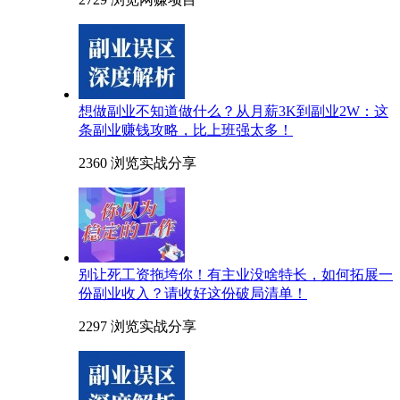
想做副业不知道做什么？从月薪3K到副业2W：这
条副业赚钱攻略，比上班强太多！
2360 浏览
实战分享
别让死工资拖垮你！有主业没啥特长，如何拓展一
份副业收入？请收好这份破局清单！
2297 浏览
实战分享