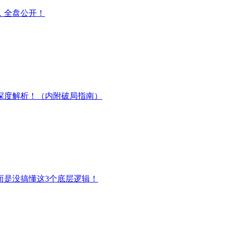
，全盘公开！
深度解析！（内附破局指南）
而是没搞懂这3个底层逻辑！