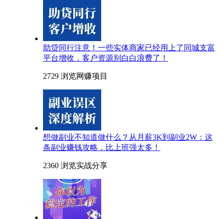
助贷同行注意！一些实体商家已经用上了同城支富
平台增收，客户资源别白白浪费了！
2729 浏览
网赚项目
想做副业不知道做什么？从月薪3K到副业2W：这
条副业赚钱攻略，比上班强太多！
2360 浏览
实战分享