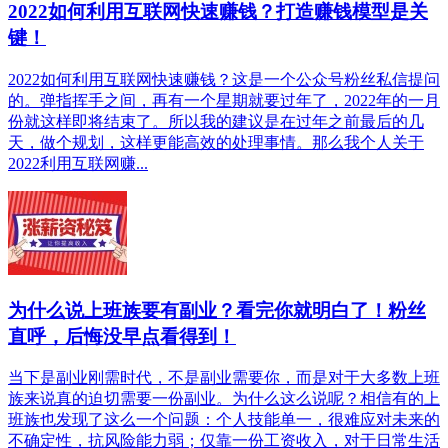
2022如何利用互联网快速赚钱？打造赚钱模型是关
键！
2022如何利用互联网快速赚钱？这是一个公众号粉丝私信提问
的。弹指挥手之间，再有一个星期就要过年了，2022年的一月
份就这样即将结束了。所以我的建议是在过年之前最后的几
天，做个规划，这样更能高效的处理事情。那么我个人关于
2022利用互联网赚...
为什么说上班族要有副业？看完你就明白了！粉丝
直呼，后悔没早点看得到！
当下是副业刚需时代，不是副业需要你，而是对于大多数上班
族来说真的迫切需要一份副业。为什么这么说呢？相信有的上
班族也发现了这么一个问题：个人技能单一，很难应对未来的
不确定性，抗风险能力弱；仅靠一份工资收入，对于日常生活