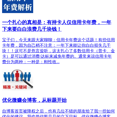
一个扎心的真相是：有持卡人仅信用卡年费，一年
下来要白白浪费几千块钱！
宝子们，今天来跟大家聊聊：信用卡年费这个话题！有些信用
卡年费，因为自己稍不注意：一年下来能让你白白损失几千
块！！这可不是危言耸听，这太扎心了多数信用卡（普卡、金
卡）是可以通过消费/达标来减免年费的。通常来说信用卡年
费分为两种：一种是：刚性收...
优化微赚会博客，从标题开始
自博客首页被降权之后，也有几位不错的朋友给了我一些如何
优化的建议。我也曾信誓旦旦的立下目标，优化微赚会博客，