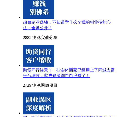
想做副业赚钱，不知道学什么？我的副业技能心
法，全盘公开！
2885 浏览
实战分享
助贷同行注意！一些实体商家已经用上了同城支富
平台增收，客户资源别白白浪费了！
2729 浏览
网赚项目