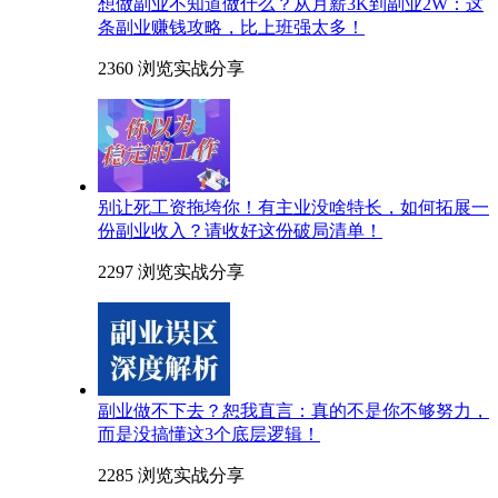
想做副业不知道做什么？从月薪3K到副业2W：这
条副业赚钱攻略，比上班强太多！
2360 浏览
实战分享
别让死工资拖垮你！有主业没啥特长，如何拓展一
份副业收入？请收好这份破局清单！
2297 浏览
实战分享
副业做不下去？恕我直言：真的不是你不够努力，
而是没搞懂这3个底层逻辑！
2285 浏览
实战分享