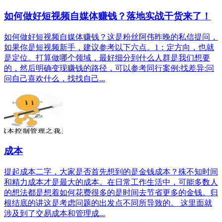
如何做好短视频自媒体赚钱？落地实战干货来了！
如何做好短视频自媒体赚钱？这是粉丝阿伟昨晚的私信提问，
如果你是短视频新手，建议参考以下六点。1：定方向，也就
是定位。打算做哪个领域，最好细分到什么人群是我们想要
的，然后明确变现赚钱的路径，可以参考同行案例:找差异:问
问自己喜欢什么，找找自己...
成本
提起成本二字，大家是否首先想到的是金钱成本？殊不知时间
和精力成本才是最大的成本。在日常工作生活中，可能多数人
的想法都是想着如何花费很多的是时间去节省更多的金钱。归
根结底的讲这是考虑问题的出发点不同所导致的。 这里面就
涉及到了交易成本和管理成...