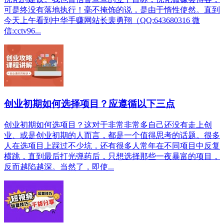
可是终没有落地执行！毫不掩饰的说，是由于惰性使然。直到
今天上午看到中华手赚网站长裴勇翔（QQ:643680316 微
信:cctv96...
创业初期如何选择项目？应遵循以下三点
创业初期如何选项目？这对于非常非常多自己还没有走上创
业、或是创业初期的人而言，都是一个值得思考的话题。很多
人在选项目上踩过不少坑，还有很多人常年在不同项目中反复
横跳，直到最后打光弹药后，只想选择那些一夜暴富的项目，
反而越陷越深。当然了，即使...