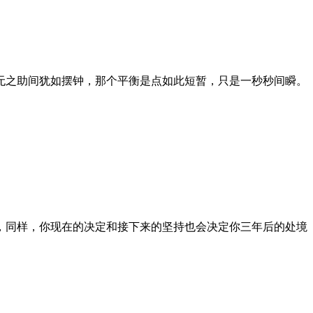
之助‬间犹如摆钟‬，那个平衡是点‬如此短暂，只是一秒秒间瞬‬。
，同样，你现在的决定和接下来的坚持也会决定你三年后的处境