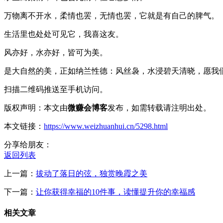
万物离不开水，柔情也罢，无情也罢，它就是有自己的脾气。
生活里也处处可见它，我喜这友。
风亦好，水亦好，皆可为美。
是大自然的美，正如纳兰性德：风丝袅，水浸碧天清晓，愿我
扫描二维码推送至手机访问。
版权声明：本文由
微赚会博客
发布，如需转载请注明出处。
本文链接：
https://www.weizhuanhui.cn/5298.html
分享给朋友：
返回列表
上一篇：
拔动了落日的弦，独赏晚霞之美
下一篇：
让你获得幸福的10件事，读懂提升你的幸福感
相关文章