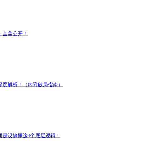
，全盘公开！
深度解析！（内附破局指南）
而是没搞懂这3个底层逻辑！