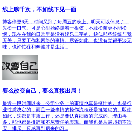
线上聊千次，不如线下见一面
博客停更6天，时间又到了每周五的晚上。明天可以休息了，
先松一口气。可是心里始终蹦着一根弦，不敢松懈更不能松
懈，现在在我的日常里是没有娱乐二字的。貌似那些统统与我
无关，只要工作和网络的事情。尽管如此，也没有觉得平淡无
味，也许忙碌和奔波才是生活...
要么改变自己，要么直接出局！
最近一段时间以来，公司业务上的事情也真是挺忙的。也是行
业性质决定的，而且一些事情的操作流程还是挺繁琐的。即使
如此，这都是本质工作，还是要认真细致的完成的。理由再
多，那也都是推辞和不尽责任的表现。而我也是从最起初不适
应、排斥、反感再到后来的习...