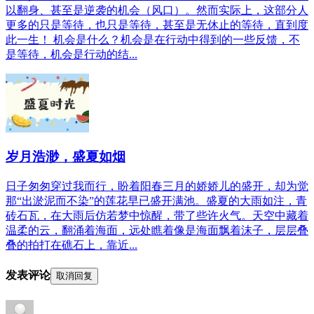
以翻身、甚至是逆袭的机会（风口）。然而实际上，这部分人
更多的只是等待，也只是等待，甚至是无休止的等待，直到度
此一生！ 机会是什么？机会是在行动中得到的一些反馈，不
是等待，机会是行动的结...
岁月浩渺，盛夏如烟
日子匆匆穿过我而行，盼着阳春三月的娇娇儿的盛开，却为觉
那“出淤泥而不染”的莲花早已盛开满池。盛夏的大雨如注，青
砖石瓦，在大雨后仿若梦中惊醒，带了些许火气。天空中藏着
温柔的云，翻涌着海面，远处瞧着像是海面飘着沫子，层层叠
叠的拍打在礁石上，靠近...
发表评论
取消回复