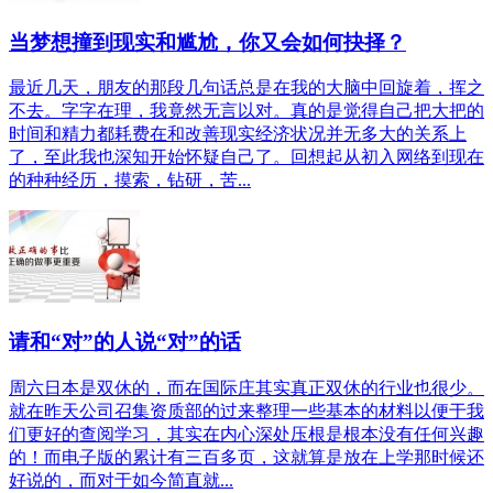
当梦想撞到现实和尴尬，你又会如何抉择？
最近几天，朋友的那段几句话总是在我的大脑中回旋着，挥之
不去。字字在理，我竟然无言以对。真的是觉得自己把大把的
时间和精力都耗费在和改善现实经济状况并无多大的关系上
了，至此我也深知开始怀疑自己了。回想起从初入网络到现在
的种种经历，摸索，钻研，苦...
请和“对”的人说“对”的话
周六日本是双休的，而在国际庄其实真正双休的行业也很少。
就在昨天公司召集资质部的过来整理一些基本的材料以便于我
们更好的查阅学习，其实在内心深处压根是根本没有任何兴趣
的！而电子版的累计有三百多页，这就算是放在上学那时候还
好说的，而对于如今简直就...