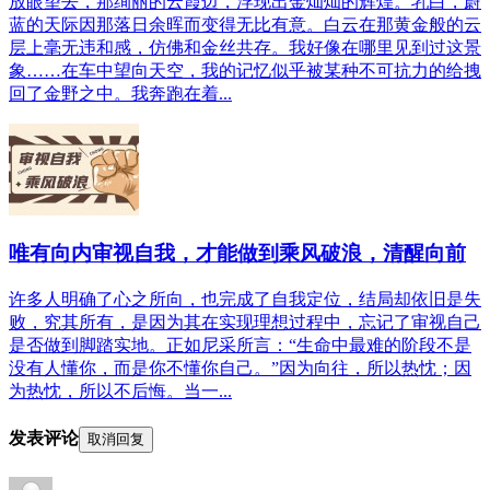
放眼望去，那绚丽的云霞边，浮现出金灿灿的辉煌。乳白，蔚
蓝的天际因那落日余晖而变得无比有意。白云在那黄金般的云
层上毫无违和感，仿佛和金丝共存。我好像在哪里见到过这景
象……在车中望向天空，我的记忆似乎被某种不可抗力的给拽
回了金野之中。我奔跑在着...
唯有向内审视自我，才能做到乘风破浪，清醒向前
许多人明确了心之所向，也完成了自我定位，结局却依旧是失
败，究其所有，是因为其在实现理想过程中，忘记了审视自己
是否做到脚踏实地。正如尼采所言：“生命中最难的阶段不是
没有人懂你，而是你不懂你自己。”因为向往，所以热忱；因
为热忱，所以不后悔。当一...
发表评论
取消回复