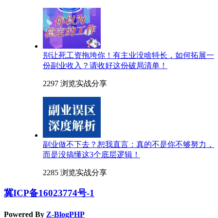
别让死工资拖垮你！有主业没啥特长，如何拓展一
份副业收入？请收好这份破局清单！
2297 浏览
实战分享
副业做不下去？恕我直言：真的不是你不够努力，
而是没搞懂这3个底层逻辑！
2285 浏览
实战分享
冀ICP备16023774号-1
Powered By
Z-BlogPHP