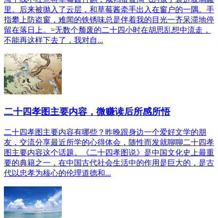
里。后来被抛入了云层，和草莓酱牵手出入在窗户的一隅。手
指攀上防盗窗，难闻的铁锈味总是伴着我的目光一齐呆滞地停
留在落日上。=无数个颓废的二十四小时在胡思乱想中流走，
不能再这样下去了，我对自...
二十四孝图主要内容，微赚读后所感所悟
二十四孝图主要内容有哪些？昨晚跟身边一个爱好文学的朋
友，交流分享最近所学的心得体会，随性而发就聊聊二十四孝
图主要内容这个话题。《二十四孝图说》是中国文化史上最重
要的典籍之一，在中国古代社会生活中的作用是巨大的，是古
代以忠孝为核心的伦理道德和...