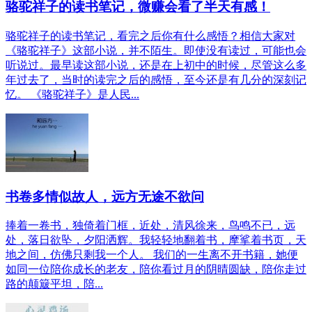
骆驼祥子的读书笔记，微赚会看了半天有感！
骆驼祥子的读书笔记，看完之后你有什么感悟？相信大家对
《骆驼祥子》这部小说，并不陌生。即使没有读过，可能也会
听说过。最早读这部小说，还是在上初中的时候，尽管这么多
年过去了，当时的读完之后的感悟，至今还是有几分的深刻记
忆。 《骆驼祥子》是人民...
书卷多情似故人，远方无途不欲问
捧着一卷书，独倚着门框，近处，清风徐来，鸟鸣不已，远
处，落日欲坠，夕阳洒辉。我轻轻地翻着书，摩挲着书页，天
地之间，仿佛只剩我一个人。 我们的一生离不开书籍，她便
如同一位陪你成长的老友，陪你看过月的阴晴圆缺，陪你走过
路的颠簸平坦，陪...