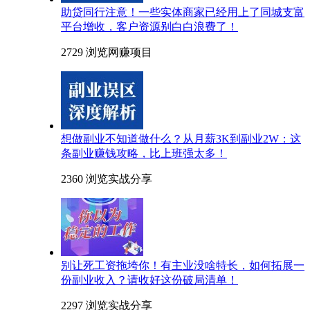
助贷同行注意！一些实体商家已经用上了同城支富
平台增收，客户资源别白白浪费了！
2729 浏览
网赚项目
想做副业不知道做什么？从月薪3K到副业2W：这
条副业赚钱攻略，比上班强太多！
2360 浏览
实战分享
别让死工资拖垮你！有主业没啥特长，如何拓展一
份副业收入？请收好这份破局清单！
2297 浏览
实战分享