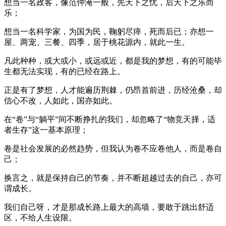
想当一名政客，像范仲淹一般，先天下之忧，后天下之乐而
乐；
想当一名科学家，为国为民，鞠躬尽瘁，死而后已；亦想一
屋、两宠、三餐、四季，居于桃花源内，就此一生。
凡此种种，或大或小，或远或近，都是我的梦想，有的可能毕
生都无法实现，有的已经在路上。
正是有了梦想，人才能遍历荆棘，仍昂首前进，历经沧桑，却
信心不改，人如此，国亦如此。
在“卷”与“躺平”间不断挣扎的我们，却忽略了“物竞天择，适
者生存”这一基本原理；
卷是社会发展的必然趋势，但我认为卷不应卷他人，而是卷自
己；
换言之，就是保持自己的节奏，并不断超越过去的自己，亦可
谓成长。
我们自己呀，才是那成长路上最大的高墙，要敢于跳出舒适
区，不给人生设限。