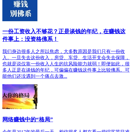
一份工资收入不够花？正是谈钱的年纪，在赚钱这
件事上：没资格佛系！
我们身边很多人之所以焦虑，大多数原因是我们只有一份收
入。一旦失去这份收入，房贷、车贷、生活开支会失去保障，
也就是说仅靠一份收入人生的抗风险能力就弱！即便如此，很
多人正是在谈钱的年纪，可偏偏在赚钱这件事上比较佛系。可
能他们还没遇到一个痛点去激...
网络赚钱中的“格局”
今年是2017年的最后一天，相信很多人都在看一些综艺节目准