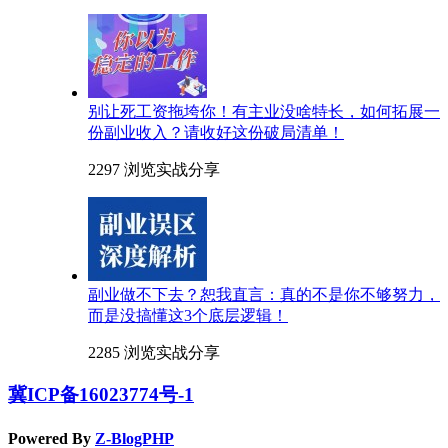
别让死工资拖垮你！有主业没啥特长，如何拓展一
份副业收入？请收好这份破局清单！
2297 浏览
实战分享
副业做不下去？恕我直言：真的不是你不够努力，
而是没搞懂这3个底层逻辑！
2285 浏览
实战分享
冀ICP备16023774号-1
Powered By
Z-BlogPHP