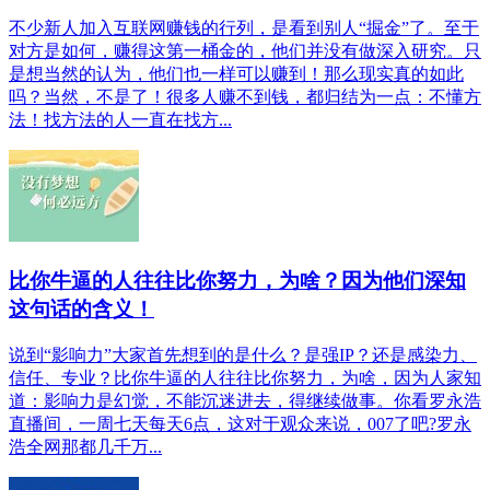
不少新人加入互联网赚钱的行列，是看到别人“掘金”了。至于
对方是如何，赚得这第一桶金的，他们并没有做深入研究。只
是想当然的认为，他们也一样可以赚到！那么现实真的如此
吗？当然，不是了！很多人赚不到钱，都归结为一点：不懂方
法！找方法的人一直在找方...
比你牛逼的人往往比你努力，为啥？因为他们深知
这句话的含义！
说到“影响力”大家首先想到的是什么？是强IP？还是感染力、
信任、专业？比你牛逼的人往往比你努力，为啥，因为人家知
道：影响力是幻觉，不能沉迷进去，得继续做事。你看罗永浩
直播间，一周七天每天6点，这对于观众来说，007了吧?罗永
浩全网那都几千万...