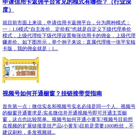
申请信用卡返佣平台常见的模式有哪些？（行业深
度）
就目前市面上来说，申请信用卡返佣平台，分为两种模式：
一：1.0模式“自主改价、定价权”也就是自定义下级代理单价
模式，上级代理给下级代理设置每张信用卡的佣金，上级代理
赚差价。如下图所示，举个例子来说：直属代理推一张平安核
卡版，我的佣金就是：1...
视频号如何开通橱窗？挂链接带货指南
首先第一点：微信实名和视频号实名必须是同一个人。视频号
的橱窗开通要求是:实名微信并开通视频号即可开通主页橱
窗，这点也比较简单。视频号如何开通小黄车?视频号目前想
在视频的扩展链接里挂产品(小黄车)目前是需要1000粉丝，不
建议刷粉，多发视频就...