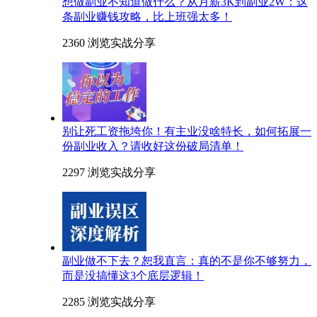
想做副业不知道做什么？从月薪3K到副业2W：这
条副业赚钱攻略，比上班强太多！
2360 浏览
实战分享
别让死工资拖垮你！有主业没啥特长，如何拓展一
份副业收入？请收好这份破局清单！
2297 浏览
实战分享
副业做不下去？恕我直言：真的不是你不够努力，
而是没搞懂这3个底层逻辑！
2285 浏览
实战分享