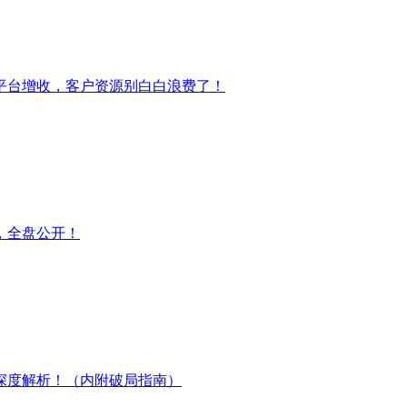
平台增收，客户资源别白白浪费了！
，全盘公开！
深度解析！（内附破局指南）