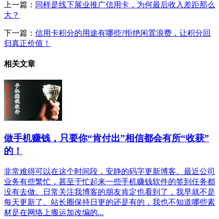
上一篇：
同样是线下展业推广信用卡，为何最后收入差距那么
大？
下一篇：
信用卡积分的用途有哪些?拒绝闲置浪费，让积分回
归真正价值！
相关文章
做手机赚钱，只要你“肯付出”相信都会有所“收获”
的！
非常难得可以在这个时间段，安静的码字更新博客。最近公司
业务有些繁忙，甚至于忙起来一些手机赚钱软件的签到任务都
没有去做。日常关注我博客的朋友肯定也看到了，我早就不是
每天更新了。站长圈保持日更的还是有的，我也不知道哪些素
材是在网络上搬运加改编的...