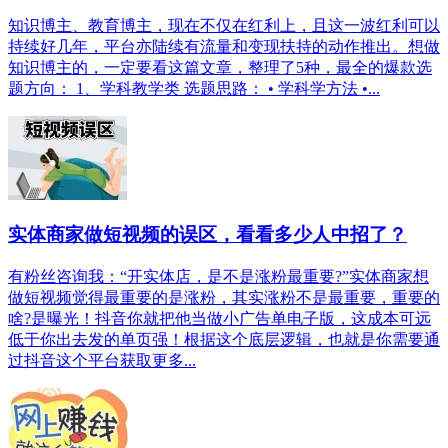
知识博主、教育博主，现在不仅在红利上，且这一波红利可以
持续好几年，平台亦陆续有流量和变现扶持的动作推出。想做
知识博主的，一定要看这篇文章，整理了5种，最全的爆款选
题方向： 1、学科教学类 选题思路： • 学科学方法 •...
实体商家做短视频的误区，看看多少人中招了？
有粉丝咨询我：“开实体店，是不是涨粉最重要?”实体商家想
做短视频觉得最重要的是涨粉，其实涨粉不是最重要，重要的
啥?是曝光！抖音你就把他当做小广告单电子版，这成本可远
低于你出去发的单页强！根据这个底层逻辑，也就是你需要通
过抖音这个平台获取更多...