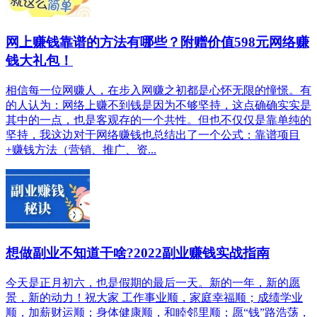
网上赚钱靠谱的方法有哪些？附赠价值598元网络赚
钱大礼包！
相信每一位网赚人，在步入网赚之初都是心怀无限的憧憬。有
的人认为：网络上赚不到钱是因为不够坚持，这点确确实实是
其中的一点，也是客观存的一个共性。但也不仅仅是靠单纯的
坚持，我这边对于网络赚钱也总结出了一个公式：靠谱项目
+赚钱方法（营销、推广、资...
想做副业不知道干啥?2022副业赚钱实战指南
今天是正月初六，也是假期的最后一天。新的一年，新的愿
景，新的动力！️祝大家 工作事业顺，️家庭幸福顺；️成绩学业
顺，️加薪财运顺；️身体健康顺，️和睦邻里顺；愿“钱”路浩荡，