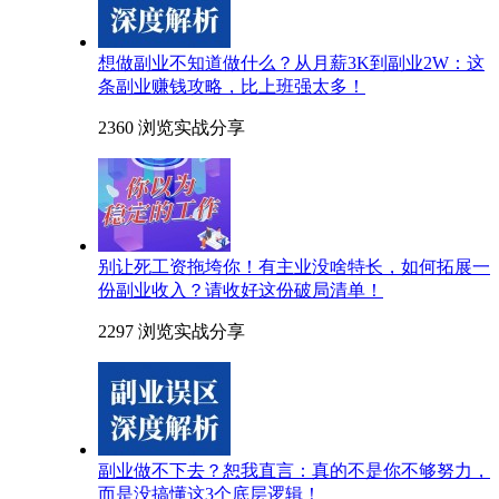
想做副业不知道做什么？从月薪3K到副业2W：这
条副业赚钱攻略，比上班强太多！
2360 浏览
实战分享
别让死工资拖垮你！有主业没啥特长，如何拓展一
份副业收入？请收好这份破局清单！
2297 浏览
实战分享
副业做不下去？恕我直言：真的不是你不够努力，
而是没搞懂这3个底层逻辑！