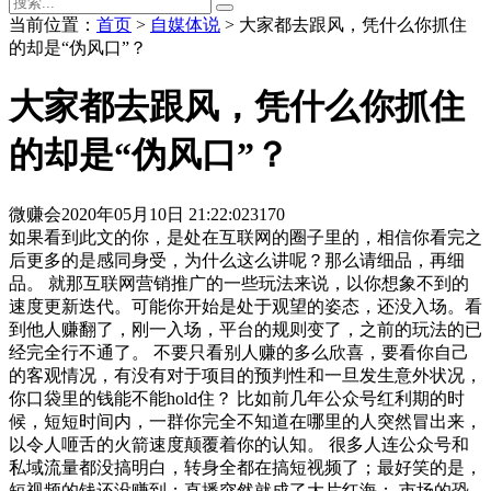
当前位置：
首页
>
自媒体说
> 大家都去跟风，凭什么你抓住
的却是“伪风口”？
大家都去跟风，凭什么你抓住
的却是“伪风口”？
微赚会
2020年05月10日 21:22:02
3170
如果看到此文的你，是处在互联网的圈子里的，相信你看完之
后更多的是感同身受，为什么这么讲呢？那么请细品，再细
品。 就那互联网营销推广的一些玩法来说，以你想象不到的
速度更新迭代。可能你开始是处于观望的姿态，还没入场。看
到他人赚翻了，刚一入场，平台的规则变了，之前的玩法的已
经完全行不通了。 不要只看别人赚的多么欣喜，要看你自己
的客观情况，有没有对于项目的预判性和一旦发生意外状况，
你口袋里的钱能不能hold住？ 比如前几年公众号红利期的时
候，短短时间内，一群你完全不知道在哪里的人突然冒出来，
以令人咂舌的火箭速度颠覆着你的认知。 很多人连公众号和
私域流量都没搞明白，转身全都在搞短视频了；最好笑的是，
短视频的钱还没赚到；直播突然就成了大片红海； 市场的恐