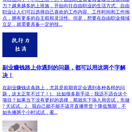
力？越来越多的上班族，开始向往自由职业的生活方式。自由
职业让人们可以选择自己喜欢的工作内容、工作时间和工作地
点，拥有更多的自主权和灵活性。但是，想要在自由职业领域
立足，就需要具备一定的技...
副业赚钱路上你遇到的问题，都可以用这两个字解
决！
在副业赚钱这条路上，尤其是前期肯定会遇到各种各样的问
题，这太正常不过了！1、比如很多新手说：我适不适合这个
项目？如果当下没有更好的选择，那就先下场入局尝试，先做
7 天试试。2、我自己能不能不该开直播带货？降低预期，不
如先播两个小时试试，看...