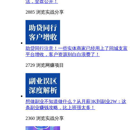
法，全盘公开！
2885 浏览
实战分享
助贷同行注意！一些实体商家已经用上了同城支富
平台增收，客户资源别白白浪费了！
2729 浏览
网赚项目
想做副业不知道做什么？从月薪3K到副业2W：这
条副业赚钱攻略，比上班强太多！
2360 浏览
实战分享