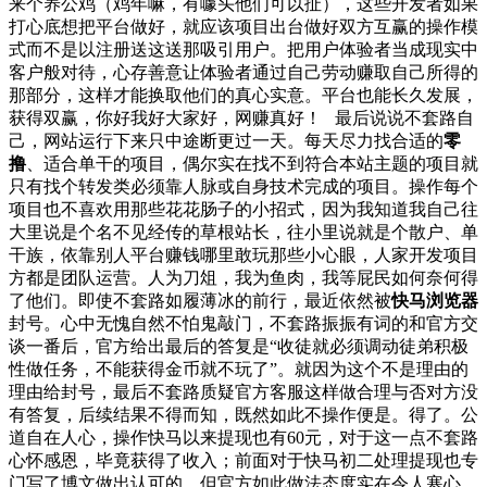
来个养公鸡（鸡年嘛，有噱头他们可以扯），这些开发者如果
打心底想把平台做好，就应该项目出台做好双方互赢的操作模
式而不是以注册送这送那吸引用户。把用户体验者当成现实中
客户般对待，心存善意让体验者通过自己劳动赚取自己所得的
那部分，这样才能换取他们的真心实意。平台也能长久发展，
获得双赢，你好我好大家好，网赚真好！ 最后说说不套路自
己，网站运行下来只中途断更过一天。每天尽力找合适的
零
撸
、适合单干的项目，偶尔实在找不到符合本站主题的项目就
只有找个转发类必须靠人脉或自身技术完成的项目。操作每个
项目也不喜欢用那些花花肠子的小招式，因为我知道我自己往
大里说是个名不见经传的草根站长，往小里说就是个散户、单
干族，依靠别人平台赚钱哪里敢玩那些小心眼，人家开发项目
方都是团队运营。人为刀俎，我为鱼肉，我等屁民如何奈何得
了他们。即使不套路如履薄冰的前行，最近依然被
快马浏览器
封号。心中无愧自然不怕鬼敲门，不套路振振有词的和官方交
谈一番后，官方给出最后的答复是“收徒就必须调动徒弟积极
性做任务，不能获得金币就不玩了”。就因为这个不是理由的
理由给封号，最后不套路质疑官方客服这样做合理与否对方没
有答复，后续结果不得而知，既然如此不操作便是。得了。公
道自在人心，操作快马以来提现也有60元，对于这一点不套路
心怀感恩，毕竟获得了收入；前面对于快马初二处理提现也专
门写了博文做出认可的。但官方如此做法态度实在令人寒心，