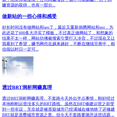
赚资源的获得，也有一部分...
做新站的一些心得和感受
好长时间没有做网站和seo了，最近又重新倒腾网站和seo，为
此还花了600多大洋买了模板，不过真正做网站了，和想象的
结果不太一样，网站仿佛被搜索引擎打入冷宫，不过现在又让
我看到了希望，赚书网也在越来越好，不断在继续完善中，相
信假以时日一定可...
透过BRT洞析网赚真理
透过BRT洞析网赚真理。不套路今天外出半点事情，刚好经过
本地刚刚运营没多久的BRT路线。虽然在BRT修建运营之前受
到一些非议，无非就是被质疑城市已经满城在修地铁了还修建
BRT就是浪费城市资源之类。但今天不套路要抛开这些话题，