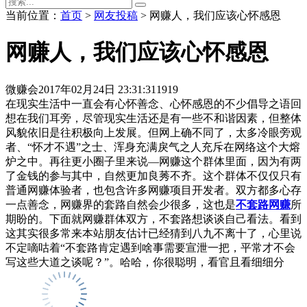
当前位置：
首页
>
网友投稿
> 网赚人，我们应该心怀感恩
网赚人，我们应该心怀感恩
微赚会
2017年02月24日 23:31:31
1919
在现实生活中一直会有心怀善念、心怀感恩的不少倡导之语回
想在我们耳旁，尽管现实生活还是有一些不和谐因素，但整体
风貌依旧是往积极向上发展。但网上确不同了，太多冷眼旁观
者、“怀才不遇”之士、浑身充满戾气之人充斥在网络这个大熔
炉之中。再往更小圈子里来说—网赚这个群体里面，因为有两
了金钱的参与其中，自然更加良莠不齐。这个群体不仅仅只有
普通网赚体验者，也包含许多网赚项目开发者。双方都多心存
一点善念，网赚界的套路自然会少很多，这也是
不套路网赚
所
期盼的。下面就网赚群体双方，不套路想谈谈自己看法。看到
这其实很多常来本站朋友估计已经猜到八九不离十了，心里说
不定嘀咕着“不套路肯定遇到啥事需要宣泄一把，平常才不会
写这些大道之谈呢？”。哈哈，你很聪明，看官且看细细分