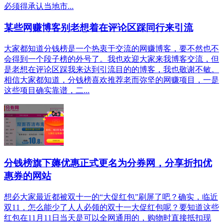
必须得承认当地市...
某些网赚博客别老想着在评论区踩同行来引流
大家都知道分钱榜是一个热衷于交流的网赚博客，要不然也不
会得到一个段子榜的外号了。我也欢迎大家来我博客交流，但
是老想在评论区踩我来达到引流目的的博客，我也敬谢不敏。
相信大家都知道，分钱榜喜欢推荐老而弥坚的网赚项目，一是
这些项目确实靠谱，二...
分钱榜旗下薅优惠正式更名为分券网，分享折扣优
惠券的网站
想必大家最近都被双十一的“大促红包”刷屏了吧？确实，临近
双11，怎么能少了人人必领的双十一大促红包呢？要知道这些
红包在11月11日当天是可以全网通用的，购物时直接抵扣现