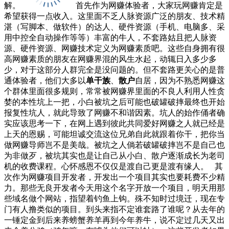
解。
首先作为网赚体验者，大家玩网赚肯定是
希望获得一点收入。这里面不乏人脉资源广泛的朋友、技术精
湛（写脚本、做软件）的达人、硬件资源（手机、电脑多、采
用中控全自动操作等等）丰富的牛人，不套路姑且把人脉资
源、硬件资源、网赚技术定义为网赚素质吧。这些自身拥有很
高网赚素质的朋友在网赚界混的风生水起，动辄日入多少多
少，对于这部分人群完全是没问题的。但不套路更关心的是普
通体验者，他们大多以
单干族
、
散户
自居，因为不熟悉网赚这
个群体里面很多规则，常常被网赚界里面的不良人利用人性贪
婪的本性坑上一把，小白被坑之后可能也破罐破摔最终也开始
报复性坑人，就此导致了网赚不和谐因素。坑人的始作俑者确
实应该思考一下，在网上遇到彼此共同爱好网赚之人就已经是
上天的恩赐，可能坦诚交流这位兄弟自此就跟着你干，把你当
做网赚导师岂不是美哉。被坑之人倘若破罐破摔岂不是自己也
为非做歹，被坑其实也是让自己从小白、散户逐渐成长为老司
机的收费课程。心怀感恩不仅仅是渡自己更是渡有缘人。 其
次作为网赚项目开发者，开发出一个项目其实也要耗费不少精
力。那些无良开发者今天用这个名字开放一个项目，明天用那
些域名做个网站，指望着钓鱼上钩。殊不知时过境迁，现在专
门有人撸类似的项目。到头来指不定谁套路了谁呢？从去年的
一锤定金到后来养螃蟹养羊再到今年养牛，说不定过几天又出