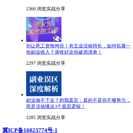
2360 浏览
实战分享
别让死工资拖垮你！有主业没啥特长，如何拓展一
份副业收入？请收好这份破局清单！
2297 浏览
实战分享
副业做不下去？恕我直言：真的不是你不够努力，
而是没搞懂这3个底层逻辑！
2285 浏览
实战分享
冀ICP备16023774号-1