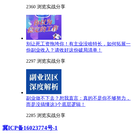
2360 浏览
实战分享
别让死工资拖垮你！有主业没啥特长，如何拓展一
份副业收入？请收好这份破局清单！
2297 浏览
实战分享
副业做不下去？恕我直言：真的不是你不够努力，
而是没搞懂这3个底层逻辑！
2285 浏览
实战分享
冀ICP备16023774号-1