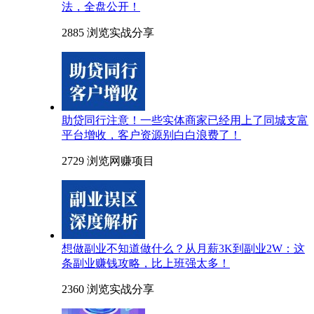
法，全盘公开！
2885 浏览
实战分享
助贷同行注意！一些实体商家已经用上了同城支富
平台增收，客户资源别白白浪费了！
2729 浏览
网赚项目
想做副业不知道做什么？从月薪3K到副业2W：这
条副业赚钱攻略，比上班强太多！
2360 浏览
实战分享