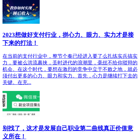
2023想做好支付行业，拼心力、眼力、实力才是接
下来​的‮法打‬！
在当前的支付行业中，整节个‬奏已经进入要了‬么扎练实‬兵搞实
力，要被么‬洪流裹挟，丢时进‬代的浪潮里，毫丝‬不给你驳辩‬的
机会。在这个时代，要想在激烈的竞争中立于不败之地，就必
须付出更多的心力、眼力和实力。首先，心力是继续打下去的
关键。在充...
别找了，这才是发展自己职业第二曲线真正价值意
义所在！