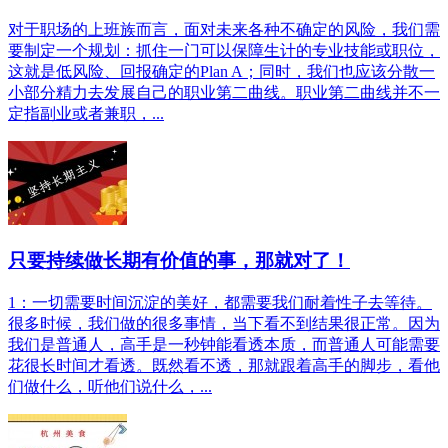
对于职场的上班族而言，面对未来各种不确定的风险，我们需
要制定一个规划：抓住一门可以保障生计的专业技能或职位，
这就是低风险、回报确定的Plan A；同时，我们也应该分散一
小部分精力去发展自己的职业第二曲线。职业第二曲线并不一
定指副业或者兼职，...
只要持续做长期有价值的事，那就对了！
1：一切需要时间沉淀的美好，都需要我们耐着性子去等待。
很多时候，我们做的很多事情，当下看不到结果很正常。因为
我们是普通人，高手是一秒钟能看透本质，而普通人可能需要
花很长时间才看透。既然看不透，那就跟着高手的脚步，看他
们做什么，听他们说什么，...