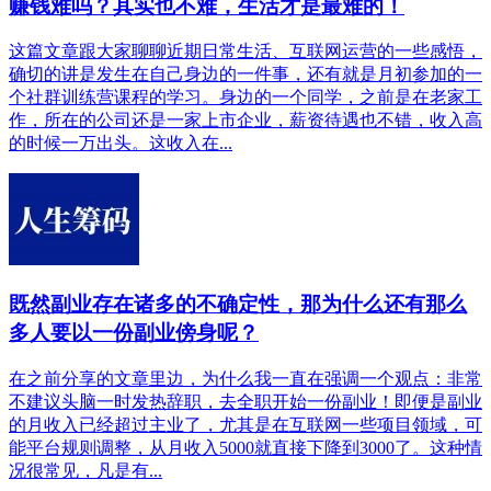
赚钱难吗？其实也不难，生活才是最难的！
这篇文章跟大家聊聊近期日常生活、互联网运营的一些感悟，
确切的讲是发生在自己身边的一件事，还有就是月初参加的一
个社群训练营课程的学习。身边的一个同学，之前是在老家工
作，所在的公司还是一家上市企业，薪资待遇也不错，收入高
的时候一万出头。这收入在...
既然副业存在诸多的不确定性，那为什么还有那么
多人要以一份副业傍身呢？
在之前分享的文章里边，为什么我一直在强调一个观点：非常
不建议头脑一时发热辞职，去全职开始一份副业！即便是副业
的月收入已经超过主业了，尤其是在互联网一些项目领域，可
能平台规则调整，从月收入5000就直接下降到3000了。这种情
况很常见，凡是有...