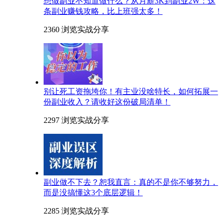
想做副业不知道做什么？从月薪3K到副业2W：这
条副业赚钱攻略，比上班强太多！
2360 浏览
实战分享
别让死工资拖垮你！有主业没啥特长，如何拓展一
份副业收入？请收好这份破局清单！
2297 浏览
实战分享
副业做不下去？恕我直言：真的不是你不够努力，
而是没搞懂这3个底层逻辑！
2285 浏览
实战分享