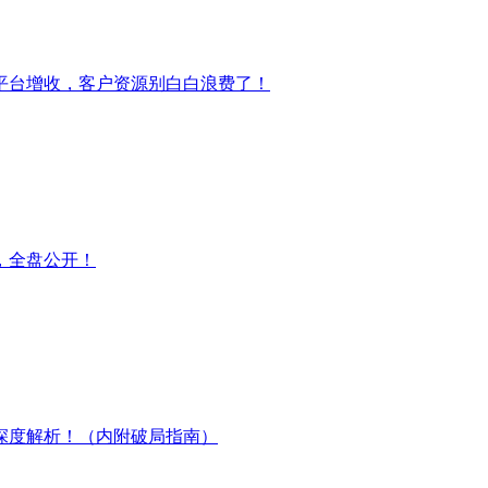
平台增收，客户资源别白白浪费了！
，全盘公开！
深度解析！（内附破局指南）