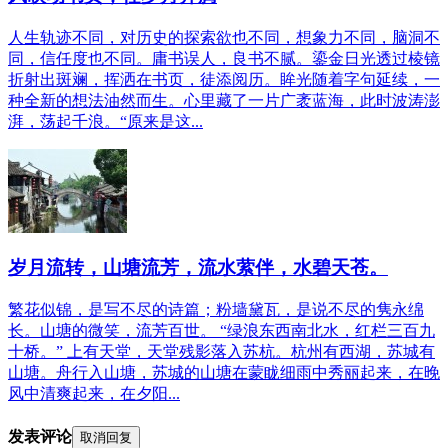
人生轨迹不同，对历史的探索欲也不同，想象力不同，脑洞不
同，信任度也不同。庸书误人，良书不腻。鎏金日光透过棱镜
折射出斑斓，挥洒在书页，徒添阅历。眸光随着字句延续，一
种全新的想法油然而生。心里藏了一片广袤蓝海，此时波涛澎
湃，荡起千浪。“原来是这...
岁月流转，山塘流芳，流水萦伴，水碧天苍。
繁花似锦，是写不尽的诗篇；粉墙黛瓦，是说不尽的隽永绵
长。山塘的微笑，流芳百世。 “绿浪东西南北水，红栏三百九
十桥。” 上有天堂，天堂残影落入苏杭。杭州有西湖，苏城有
山塘。舟行入山塘，苏城的山塘在蒙眬细雨中秀丽起来，在晚
风中清爽起来，在夕阳...
发表评论
取消回复