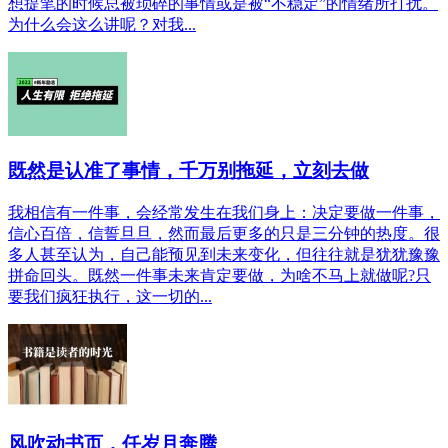
想提笔的时候总被琐碎的事情或是被“不稳定”的情绪所打扰。
为什么会这么讲呢？对我...
既然是认准了事情，千万别拖延，立刻去做
我相信有一件事，会经常发生在我们身上：决定要做一件事，
信心百倍，信誓旦旦，然而最后更多的只是三分钟的热度。很
多人甚至认为，自己能预见到未来变化，但往往就是犹犹豫豫
拼命回头。既然一件事未来肯定要做，为啥不马上就做呢?只
要我们疯狂执行，这一切的...
风吹动书页，任岁月奔腾