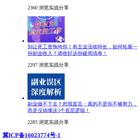
2360 浏览
实战分享
别让死工资拖垮你！有主业没啥特长，如何拓展一
份副业收入？请收好这份破局清单！
2297 浏览
实战分享
副业做不下去？恕我直言：真的不是你不够努力，
而是没搞懂这3个底层逻辑！
2285 浏览
实战分享
冀ICP备16023774号-1