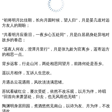
“初将明月比佳期，长向月圆时候，望人归”，月是晏几道对远
方友人的期盼；
“共看明月应垂泪，一夜乡心五处同”，月是白居易身处异地对
故乡的眷恋；
“遥夜人何在，澄潭月里行”，月是张九龄为官离乡，遥寄远方
的相思一点。
背乡远客，行走山河，两处相思同望月，前路何处是吾乡。
遥以月相伴，互诉人生悲欢。
月遇丛云花遇雨，风吹淡淡满思绪。
苏轼看破红尘，屡次受贬，依然不改乐观，以月为伴，吟唱
“回首向来萧瑟处，归去，也无风雨也无晴”；
陶渊明身居田园，煮酒悠然见南山，以诗为友、月为伴，不改
清欢。