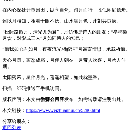
在内心深处开垦园田，纵享自然。踏月而行，胜似闲庭信步。
遥以月相知，相看千眼不厌。山水满月色，此刻共良辰。
“松际路微月，清光尤为君”，月仿佛是诗人的朋友；“举杯邀
月饮，对影成三人”月如同诗人的知己；
“愿我如心君如月，夜夜流光相皎洁”月遥寄情思，承载祈愿。
天心月圆，离愁成霜，月伴人朝夕，月带人欢喜，月承人佳
期。
太阳落幕，星伴月光，遥遥相望，如共枕墨香。
扫描二维码推送至手机访问。
版权声明：本文由
微赚会博客
发布，如需转载请注明出处。
本文链接：
https://www.weizhuanhui.cn/5286.html
分享给朋友：
返回列表