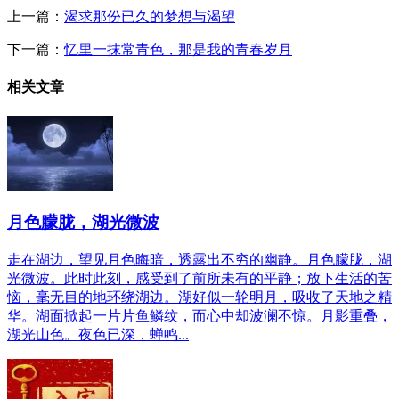
上一篇：
渴求那份已久的梦想与渴望
下一篇：
忆里一抹常青色，那是我的青春岁月
相关文章
月色朦胧，湖光微波
走在湖边，望见月色晦暗，透露出不穷的幽静。月色朦胧，湖
光微波。此时此刻，感受到了前所未有的平静；放下生活的苦
恼，毫无目的地环绕湖边。湖好似一轮明月，吸收了天地之精
华。湖面掀起一片片鱼鳞纹，而心中却波澜不惊。月影重叠，
湖光山色。夜色已深，蝉鸣...