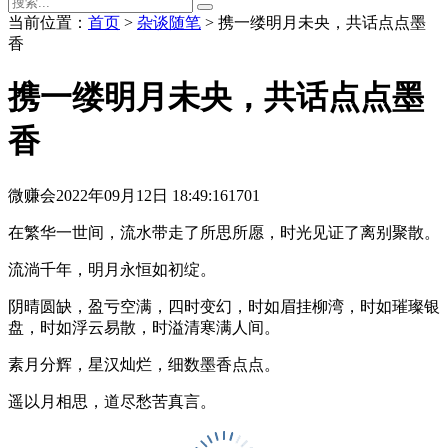
当前位置：
首页
>
杂谈随笔
> 携一缕明月未央，共话点点墨
香
携一缕明月未央，共话点点墨
香
微赚会
2022年09月12日 18:49:16
1701
在繁华一世间，流水带走了所思所愿，时光见证了离别聚散。
流淌千年，明月永恒如初绽。
阴晴圆缺，盈亏空满，四时变幻，时如眉挂柳湾，时如璀璨银
盘，时如浮云易散，时溢清寒满人间。
素月分辉，星汉灿烂，细数墨香点点。
遥以月相思，道尽愁苦真言。