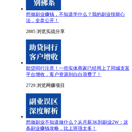
想做副业赚钱，不知道学什么？我的副业技能心
法，全盘公开！
2885 浏览
实战分享
助贷同行注意！一些实体商家已经用上了同城支富
平台增收，客户资源别白白浪费了！
2729 浏览
网赚项目
想做副业不知道做什么？从月薪3K到副业2W：这
条副业赚钱攻略，比上班强太多！