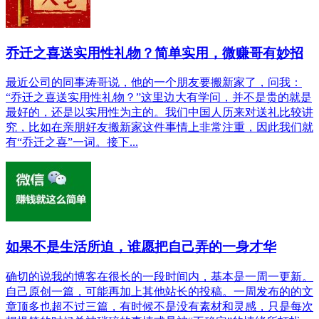
乔迁之喜送实用性礼物？简单实用，微赚哥有妙招
最近公司的同事涛哥说，他的一个朋友要搬新家了，问我：
“乔迁之喜送实用性礼物？”这里边大有学问，并不是贵的就是
最好的，还是以实用性为主的。我们中国人历来对送礼比较讲
究，比如在亲朋好友搬新家这件事情上非常注重，因此我们就
有“乔迁之喜”一词。接下...
如果不是生活所迫，谁愿把自己弄的一身才华
确切的说我的博客在很长的一段时间内，基本是一周一更新。
自己原创一篇，可能再加上其他站长的投稿。一周发布的的文
章顶多也超不过三篇，有时候不是没有素材和灵感，只是每次