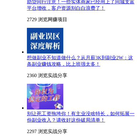
助贷同行注意！一些实体商家已经用上了同城支富
平台增收，客户资源别白白浪费了！
2729 浏览
网赚项目
想做副业不知道做什么？从月薪3K到副业2W：这
条副业赚钱攻略，比上班强太多！
2360 浏览
实战分享
别让死工资拖垮你！有主业没啥特长，如何拓展一
份副业收入？请收好这份破局清单！
2297 浏览
实战分享