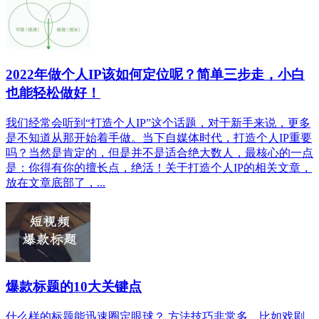
2022年做个人IP该如何定位呢？简单三步走，小白
也能轻松做好！
我们经常会听到“打造个人IP”这个话题，对于新手来说，更多
是不知道从那开始着手做。当下自媒体时代，打造个人IP重要
吗？当然是肯定的，但是并不是适合绝大数人，最核心的一点
是：你得有你的擅长点，绝活！关于打造个人IP的相关文章，
放在文章底部了，...
爆款标题的10大关键点
什么样的标题能迅速圈定眼球？ 方法技巧非常多，比如戏剧