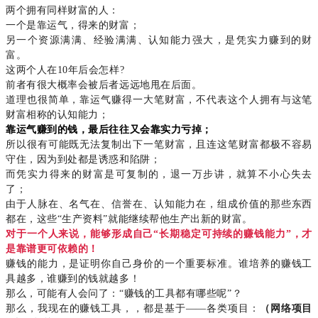
两个拥有同样财富的人：
一个是靠运气，得来的财富；
另一个资源满满、经验满满、认知能力强大，是凭实力赚到的财
富。
这两个人在10年后会怎样?
前者有很大概率会被后者远远地甩在后面。
道理也很简单，靠运气赚得一大笔财富，不代表这个人拥有与这笔
财富相称的认知能力；
靠运气赚到的钱，最后往往又会靠实力亏掉；
所以很有可能既无法复制出下一笔财富，且连这笔财富都极不容易
守住，因为到处都是诱惑和陷阱；
而凭实力得来的财富是可复制的，退一万步讲，就算不小心失去
了；
由于人脉在、名气在、信誉在、认知能力在，组成价值的那些东西
都在，这些“生产资料”就能继续帮他生产出新的财富。
对于一个人来说，能够形成自己“长期稳定可持续的赚钱能力”，才
是靠谱更可依赖的！
赚钱的能力，是证明你自己身价的一个重要标准。谁培养的赚钱工
具越多，谁赚到的钱就越多！
那么，可能有人会问了：“赚钱的工具都有哪些呢”？
那么，我现在的赚钱工具，，都是基于——各类项目：
（网络项目