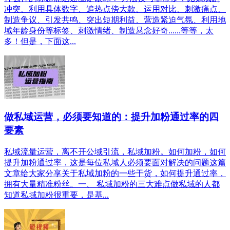
冲突、利用具体数字、追热点傍大款、运用对比、刺激痛点、
制造争议、引发共鸣、突出短期利益、营造紧迫气氛、利用地
域年龄身份等标签、刺激情绪、制造悬念好奇......等等，太
多！但是，下面这...
做私域运营，必须要知道的：提升加粉通过率的四
要素
私域流量运营，离不开公域引流，私域加粉。如何加粉，如何
提升加粉通过率，这是每位私域人必须要面对解决的问题这篇
文章给大家分享关于私域加粉的一些干货，如何提升通过率，
拥有大量精准粉丝。一、 私域加粉的三大难点做私域的人都
知道私域加粉很重要，是基...