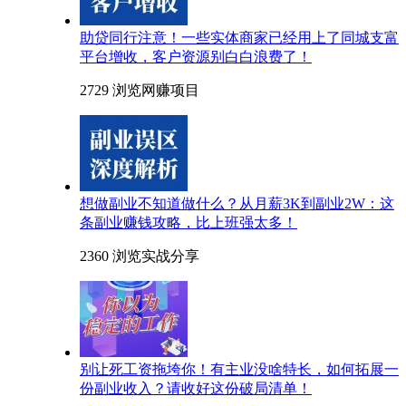
助贷同行注意！一些实体商家已经用上了同城支富
平台增收，客户资源别白白浪费了！
2729 浏览
网赚项目
想做副业不知道做什么？从月薪3K到副业2W：这
条副业赚钱攻略，比上班强太多！
2360 浏览
实战分享
别让死工资拖垮你！有主业没啥特长，如何拓展一
份副业收入？请收好这份破局清单！