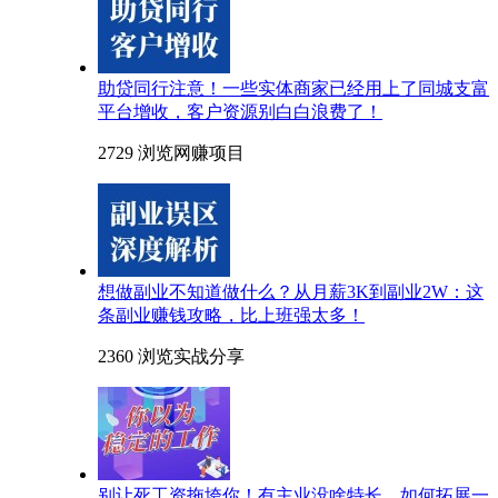
助贷同行注意！一些实体商家已经用上了同城支富
平台增收，客户资源别白白浪费了！
2729 浏览
网赚项目
想做副业不知道做什么？从月薪3K到副业2W：这
条副业赚钱攻略，比上班强太多！
2360 浏览
实战分享
别让死工资拖垮你！有主业没啥特长，如何拓展一