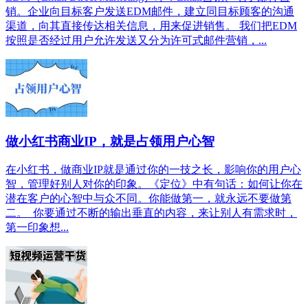
销。企业向目标客户发送EDM邮件，建立同目标顾客的沟通
渠道，向其直接传达相关信息，用来促进销售。 我们把EDM
按照是否经过用户允许发送又分为许可式邮件营销，...
做小红书商业IP，就是占领用户心智
在小红书，做商业IP就是通过你的一技之长，影响你的用户心
智，管理好别人对你的印象。《定位》中有句话：如何让你在
潜在客户的心智中与众不同。你能做第一，就永远不要做第
二。 你要通过不断的输出垂直的内容，来让别人有需求时，
第一印象想...