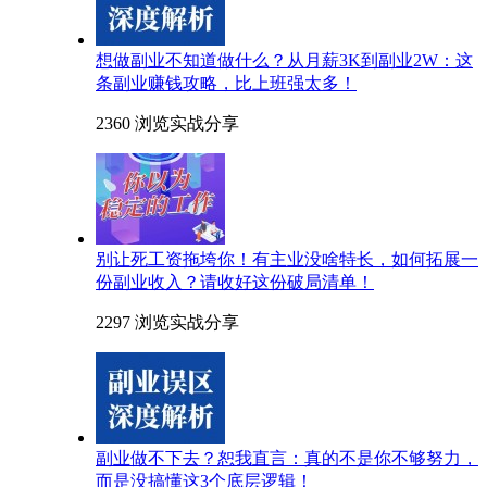
想做副业不知道做什么？从月薪3K到副业2W：这
条副业赚钱攻略，比上班强太多！
2360 浏览
实战分享
别让死工资拖垮你！有主业没啥特长，如何拓展一
份副业收入？请收好这份破局清单！
2297 浏览
实战分享
副业做不下去？恕我直言：真的不是你不够努力，
而是没搞懂这3个底层逻辑！