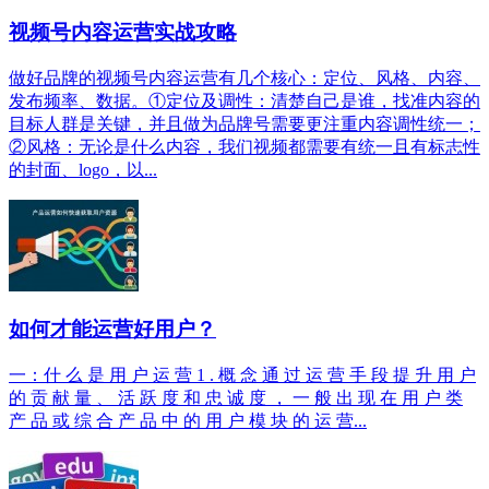
视频号内容运营实战攻略
做好品牌的视频号内容运营有几个核心：定位、风格、内容、
发布频率、数据。①定位及调性：清楚自己是谁，找准内容的
目标人群是关键，并且做为品牌号需要更注重内容调性统一；
②风格：无论是什么内容，我们视频都需要有统一且有标志性
的封面、logo，以...
如何才能运营好用户？
一：什 么 是 用 户 运 营 1 . 概 念 通 过 运 营 手 段 提 升 用 户
的 贡 献 量 、 活 跃 度 和 忠 诚 度 ， 一 般 出 现 在 用 户 类
产 品 或 综 合 产 品 中 的 用 户 模 块 的 运 营...