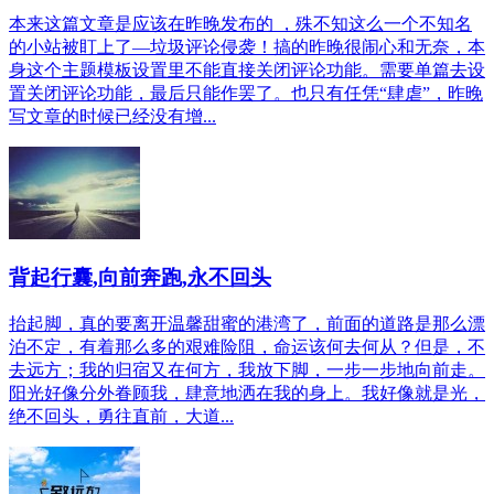
本来这篇文章是应该在昨晚发布的 ，殊不知这么一个不知名
的小站被盯上了—垃圾评论侵袭！搞的昨晚很闹心和无奈，本
身这个主题模板设置里不能直接关闭评论功能。需要单篇去设
置关闭评论功能，最后只能作罢了。也只有任凭“肆虐”，昨晚
写文章的时候已经没有增...
背起行囊,向前奔跑,永不回头
抬起脚，真的要离开温馨甜蜜的港湾了，前面的道路是那么漂
泊不定，有着那么多的艰难险阻，命运该何去何从？但是，不
去远方；我的归宿又在何方，我放下脚，一步一步地向前走。
阳光好像分外眷顾我，肆意地洒在我的身上。我好像就是光，
绝不回头，勇往直前，大道...