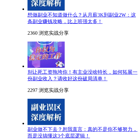
想做副业不知道做什么？从月薪3K到副业2W：这
条副业赚钱攻略，比上班强太多！
2360 浏览
实战分享
别让死工资拖垮你！有主业没啥特长，如何拓展一
份副业收入？请收好这份破局清单！
2297 浏览
实战分享
副业做不下去？恕我直言：真的不是你不够努力，
而是没搞懂这3个底层逻辑！