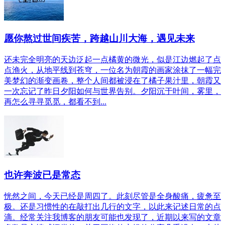
愿你熬过世间疾苦，跨越山川大海，遇见未来
还未完全明亮的天边泛起一点橘黄的微光，似是江边燃起了点
点渔火，从地平线到苍穹，一位名为朝霞的画家涂抹了一幅完
美梦幻的渐变画卷，整个人间都被浸在了橘子果汁里，朝霞又
一次忘记了昨日夕阳如何与世界告别。夕阳沉于叶间，雾里，
再怎么寻寻觅觅，都看不到...
也许奔波已是常态
恍然之间，今天已经是周四了。此刻尽管是全身酸痛，疲惫至
极。还是习惯性的在敲打出几行的文字，以此来记述日常的点
滴。经常关注我博客的朋友可能也发现了，近期以来写的文章