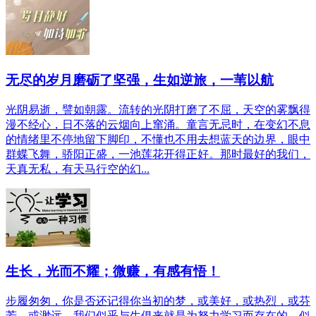
无尽的岁月磨砺了坚强，生如逆旅，一苇以航
光阴易逝，譬如朝露。流转的光阴打磨了不屈，天空的雾飘得
漫不经心，日不落的云烟向上窜涌。童言无忌时，在变幻不息
的情绪里不停地留下脚印，不懂也不用去想蓝天的边界，眼中
群蝶飞舞，骄阳正盛，一池莲花开得正好。那时最好的我们，
天真无私，有天马行空的幻...
生长，光而不耀；微赚，有感有悟！
步履匆匆，你是否还记得你当初的梦，或美好，或热烈，或芬
芳，或渺远。我们似乎与生俱来就是为努力学习而存在的，似