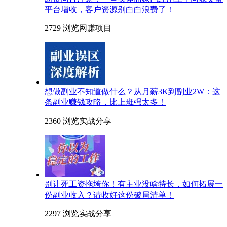
平台增收，客户资源别白白浪费了！
2729 浏览
网赚项目
想做副业不知道做什么？从月薪3K到副业2W：这
条副业赚钱攻略，比上班强太多！
2360 浏览
实战分享
别让死工资拖垮你！有主业没啥特长，如何拓展一
份副业收入？请收好这份破局清单！
2297 浏览
实战分享