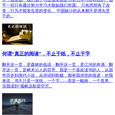
乎一切只有通过努力学习才能如我们所愿。 只有思想有了改
变，行为才能发生质的变化。 中国缺少的从来都不是埋头苦
干的...
何谓“真正的阅读”，不止于纸，不止于字
翻开这一页，是森林的低语；翻开这一页，是江河的奔涌；翻
开这一页，是树木沁人的芬芳。我是一个喜欢读书的人，从国
学历史到现代小说，从诗词到歌赋，都有我浏览的痕迹；对我
来说，书不只是一张纸，一个字——而是一幅画，一个世界。
当我读到“孤帆远影碧空尽...