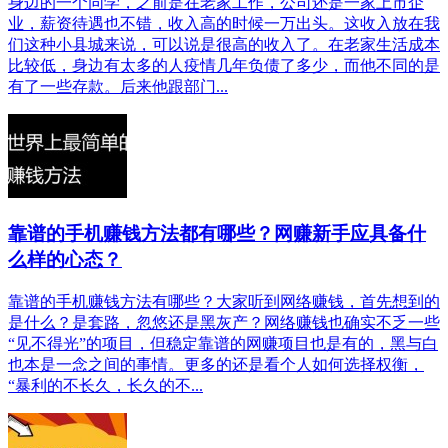
身边的一个同学，之前是在老家工作，公司还是一家上市企
业，薪资待遇也不错，收入高的时候一万出头。这收入放在我
们这种小县城来说，可以说是很高的收入了。在老家生活成本
比较低，身边有太多的人疫情几年负债了多少，而他不同的是
有了一些存款。后来他跟部门...
靠谱的手机赚钱方法都有哪些？网赚新手应具备什
么样的心态？
靠谱的手机赚钱方法有哪些？大家听到网络赚钱，首先想到的
是什么？是套路，忽悠还是黑灰产？网络赚钱也确实不乏一些
“见不得光”的项目，但稳定靠谱的网赚项目也是有的，黑与白
也本是一念之间的事情。更多的还是看个人如何选择权衡，
“暴利的不长久，长久的不...