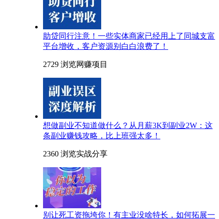
助贷同行注意！一些实体商家已经用上了同城支富
平台增收，客户资源别白白浪费了！
2729 浏览
网赚项目
想做副业不知道做什么？从月薪3K到副业2W：这
条副业赚钱攻略，比上班强太多！
2360 浏览
实战分享
别让死工资拖垮你！有主业没啥特长，如何拓展一