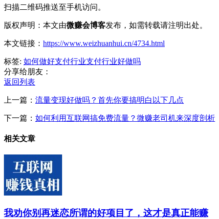
扫描二维码推送至手机访问。
版权声明：本文由
微赚会博客
发布，如需转载请注明出处。
本文链接：
https://www.weizhuanhui.cn/4734.html
标签:
如何做好支付行业
支付行业好做吗
分享给朋友：
返回列表
上一篇：
流量变现好做吗？首先你要搞明白以下几点
下一篇：
如何利用互联网搞免费流量？微赚老司机来深度剖析
相关文章
我劝你别再迷恋所谓的好项目了，这才是真正能赚