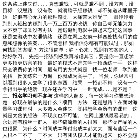
这条路上迷失过…… 真想赚钱，可就是赚不到，没方向，没
目标，没思路，没有劲，就满脑子想赚钱，却不知道从哪里开
始，好似有心无力的那种感觉，太痛苦太难受了！ 眼睁睁看
到别人轻松的赚到几十万上百万的收钱，你自己却无能为力，
太不爽了却又没有办法，是逃避到电影中躲起来忘记这回事，
还是去游戏中发泄情绪，还是在网上发疯一样四处找有用的信
息和想像的答案……不管怎样 我相信你都有可能试过，那如
何找到答案呢？ 方法很简单：静下心来，找到有答案的人，
好好学习。 先把一招练到极致再考虑其它，要是你一直想学
更多招更厉害的招，最好的模式不是东学一招西练一手，这样
只会浪费你的时间，最有用的方式就是，找一位老师，学到他
的招，反复练它一万遍，你就成为高手了。 当然，你经常可
以看到很多人去学了很多东西，结果，一招都不精，没有一个
拿得出手的绝活，现在还在学习中，一世无成……是不是？
二、报名学习却不参与
这样的人超多，每一次学习你要想清
楚，你现在最缺的是什么？项目，方法，还是思路？在面对海
量学习课程时，大多数人会迷失，觉得想学会所有的课程，这
就是太贪的想法，不现实也不可能。 在网上赚钱最容易的，
永远是有粉丝一群人，那些搞流量的人很累，那些卖产品的人
也很累，为什么？时间成本和付出成本都太大，而有些活一个
人根本干不了，干不大，只有团队模式才能做起来，你不会想