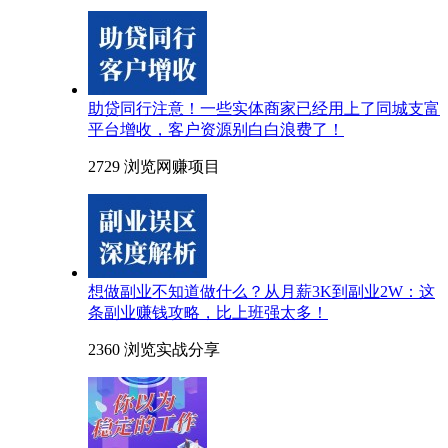
助贷同行注意！一些实体商家已经用上了同城支富
平台增收，客户资源别白白浪费了！
2729 浏览
网赚项目
想做副业不知道做什么？从月薪3K到副业2W：这
条副业赚钱攻略，比上班强太多！
2360 浏览
实战分享