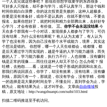
一个人去完成这些事吧？ 那现在你想学或要学的东西很多，
可好多人只报名，却不参与学习，或不认真学习，那这个钱和
时间你就白白浪费，你的这次投资是失败的，这种人超极多。
你要是没有准备好，或你不是认真的，你就不要付钱，不要去
报名，如果你想好了，就把时间和精力全部腾出来，去好好专
心学习，才会有收获，有价值。
三、你学不会永远没结果
今
天在多个群我有一个小对话，发现很多人都参与了学习，可仍
没有结果，为什么没有结果呢？ 有人认为太难了，有人认为
学了也没有用，因为自己没有那个水平或能力，境界，其实这
个想法是错的。 你想呀，哪一个人天生啥都会，啥都懂，都
是后天通过学习而实现的，越是牛逼的人学习能力越强，而失
败的人了，学习能力极差，执行力不行，人也很懒，没有赚到
钱是正常的现像……而往往这种人却又不甘心 怎么办呢？ 报
吐槽，去抱怨……看，这就是一个喷子形成的原因和出发点。
那我们再说回原点，你学了，却没有效果，没有结果，没有赚
到钱，原因只有一个，那就是，你没有学会，没有学精，你唯
一的选择是花大量的时间去学，不懂去问，直到学会为止，学
精为止，能有结果为止，这才叫学会。 文章由
自由领域
投
稿，原文地址：http://wangzhuanpt.com/suibi/103.html
扫描二维码推送至手机访问。