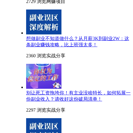
2729 浏览
网赚项目
想做副业不知道做什么？从月薪3K到副业2W：这
条副业赚钱攻略，比上班强太多！
2360 浏览
实战分享
别让死工资拖垮你！有主业没啥特长，如何拓展一
份副业收入？请收好这份破局清单！
2297 浏览
实战分享