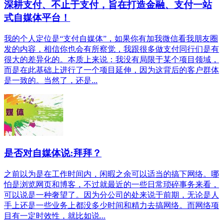
深耕支付、不止于支付，旨在打造金融、支付一站
式自媒体平台！
我的个人定位是“支付自媒体”，如果你有加我微信看我朋友圈
发的内容，相信你也会有所察觉，我跟很多做支付同行们是有
很大的差异化的。本质上来说：我没有局限于某个项目领域，
而是在此基础上进行了一个项目延伸，因为这背后的客户群体
是一致的。当然了，还是...
是否对自媒体说:拜拜？
之前以为是在工作时间内，闲暇之余可以适当的搞下网络。哪
怕是浏览网页和博客，不过就最近的一些日常琐碎事务来看，
可以说是一种奢望了。因为分公司的处来说于前期，无论是人
手上还是一些业务上都没多少时间和精力去搞网络。而网络项
目有一定时效性，就比如说...