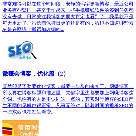
非常难得可以在这个时间段，安静的码字更新博客。最近公司
业务有些繁忙，甚至于忙起来一些手机赚钱软件的签到任务都
没有去做。日常关注我博客的朋友肯定也看到了，我早就不是
每天更新了。站长圈保持日更的还是有的，我也不知道哪些素
材是在网络上搬运加改编的...
微赚会博客，优化篇（2）
既然卯足了劲要优化博客，就要一步步的来实干。网赚博客，
所以要在博客标题和描述里、关键字里边都要加上网赚博客这
个词。也许有的人是不认同这一点的，其实对于博客的SEO产
生不同的见解也很正常。凡事无绝对，随着时间的推移SEO的
一些东西也在发生着变...