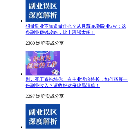
想做副业不知道做什么？从月薪3K到副业2W：这
条副业赚钱攻略，比上班强太多！
2360 浏览
实战分享
别让死工资拖垮你！有主业没啥特长，如何拓展一
份副业收入？请收好这份破局清单！
2297 浏览
实战分享