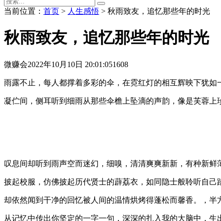
当前位置：
首页
>
人生感悟
> 秋雨致友，追忆那些年的时光
秋雨致友，追忆那些年的时光
微赚会
2022年10月10日 20:01:05
1608
雨露不止，每人都撑着多彩的伞，在霓红灯的相互辉映下犹如
凝伫间，侧耳听到细雨从那些伞檐上坠滴的声韵，像是芙蓉上
叹息间却听到雨声空而迷幻，细嗅，清清爽爽新新，有种新鲜
披起校服，仿佛披起历代贤士的薜荔衣，如同隐士般聆听自己
却依然闻到干净的回忆被人间的温情烘烤得蓬松而馨香。，半
从记忆中传出你坚定的一字一句，深深的扎入我的大脑中，生