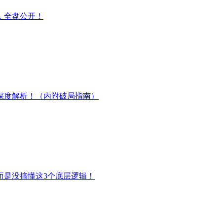
，全盘公开！
深度解析！（内附破局指南）
而是没搞懂这3个底层逻辑！