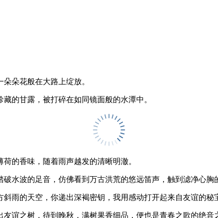
一朵朵花般在大路上绽放。
珍藏的甘露，被打碎在如同镜面般的水潭中。
薄荷的香味，随着雨声越发的清晰明澈。
踏破水波的足音，仿佛看到万古洪荒的悠远笛声，触到滤净心胸
方斜雨的天空，你递出深褐密钥，我用感动打开起来自友谊的秘
出友谊之树，待到晚秋，满树果香细品，便也是青春之歌的绝音