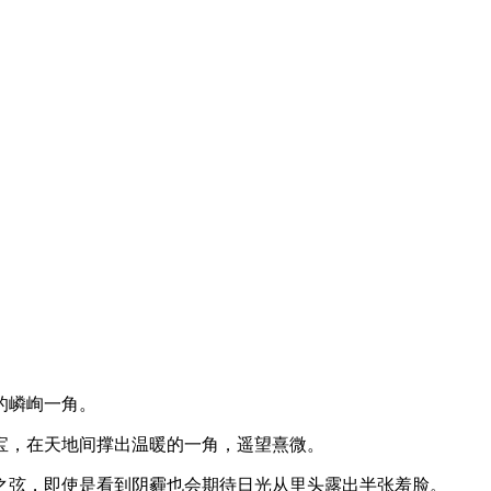
的嶙峋一角。
宝，在天地间撑出温暖的一角，遥望熹微。
之弦，即使是看到阴霾也会期待日光从里头露出半张羞脸。