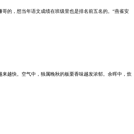
赚哥的，想当年语文成绩在班级里也是排名前五名的。“燕雀安
越来越快。空气中，独属晚秋的板栗香味越发浓郁。余晖中，炊