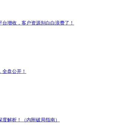
平台增收，客户资源别白白浪费了！
，全盘公开！
深度解析！（内附破局指南）