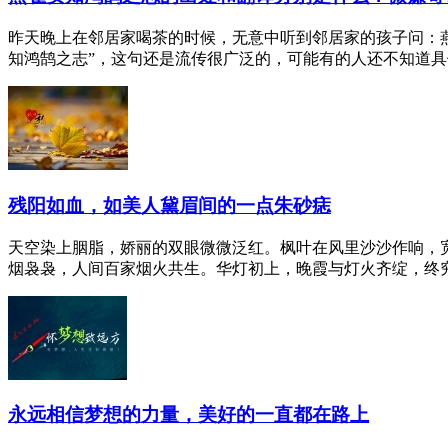
昨天晚上在邻居家喝茶的时候，无意中听到邻居家的孩子问：
知鸿鹄之志”，这句还是流传很广泛的，可能有的人还不知道具体
残阳如血，如美人黛眉间的一点朱砂痣
天空染上胭脂，娇丽的双眼微微泛红。枫叶在风里沙沙作响，
烟袅袅，人间百家烟火共生。华灯初上，晚霞与灯火齐绽，终究是
永远相信梦想的力量，美好的一直都在路上