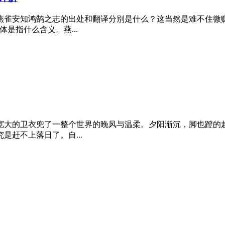
燕雀安知鸿鹄之志的出处和翻译分别是什么？这当然是难不住微
是指什么含义。燕...
宽大的卫衣兜了一整个世界的晚风与温柔。夕阳渐沉，脚也蹬的
赶不上落日了。自...