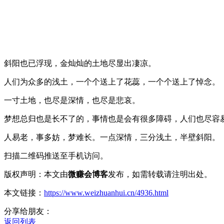
斜阳也已浮现，金灿灿的土地尽显出凄凉。
人们为众多的浅土，一个个送上了花蕊，一个个送上了悼念。
一寸土地，也尽是深情，也尽是悲哀。
梦想总归也是长不了的，事情也是会有很多障碍，人们也尽容
人易老，事多妨，梦难长。一点深情，三分浅土，半壁斜阳。
扫描二维码推送至手机访问。
版权声明：本文由
微赚会博客
发布，如需转载请注明出处。
本文链接：
https://www.weizhuanhui.cn/4936.html
分享给朋友：
返回列表