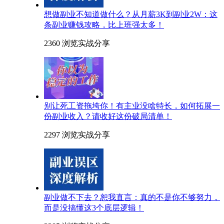
想做副业不知道做什么？从月薪3K到副业2W：这
条副业赚钱攻略，比上班强太多！
2360 浏览
实战分享
别让死工资拖垮你！有主业没啥特长，如何拓展一
份副业收入？请收好这份破局清单！
2297 浏览
实战分享
副业做不下去？恕我直言：真的不是你不够努力，
而是没搞懂这3个底层逻辑！