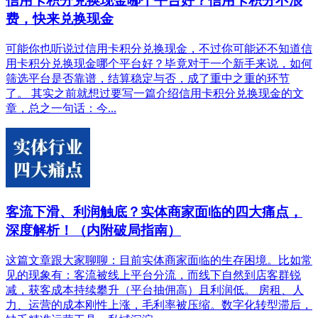
信用卡积分兑换现金哪个平台好？信用卡积分不浪
费，快来兑换现金
可能你也听说过信用卡积分兑换现金，不过你可能还不知道信
用卡积分兑换现金哪个平台好？毕竟对于一个新手来说，如何
筛选平台是否靠谱，结算稳定与否，成了重中之重的环节
了。 其实之前就想过要写一篇介绍信用卡积分兑换现金的文
章，总之一句话：今...
客流下滑、利润触底？实体商家面临的四大痛点，
深度解析！（内附破局指南）
这篇文章跟大家聊聊：目前实体商家面临的生存困境。比如常
见的现象有：客流被线上平台分流，而线下自然到店客群锐
减，获客成本持续攀升（平台抽佣高）且利润低。 房租、人
力、运营的成本刚性上涨，毛利率被压缩。数字化转型滞后，