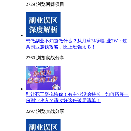
2729 浏览
网赚项目
想做副业不知道做什么？从月薪3K到副业2W：这
条副业赚钱攻略，比上班强太多！
2360 浏览
实战分享
别让死工资拖垮你！有主业没啥特长，如何拓展一
份副业收入？请收好这份破局清单！
2297 浏览
实战分享