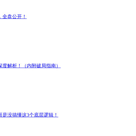
，全盘公开！
深度解析！（内附破局指南）
而是没搞懂这3个底层逻辑！