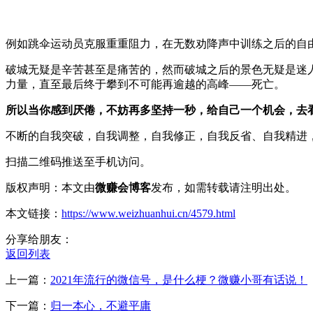
例如跳伞运动员克服重重阻力，在无数劝降声中训练之后的自
破城无疑是辛苦甚至是痛苦的，然而破城之后的景色无疑是迷
力量，直至最后终于攀到不可能再逾越的高峰——死亡。
所以当你感到厌倦，不妨再多坚持一秒，给自己一个机会，去
不断的自我突破，自我调整，自我修正，自我反省、自我精进
扫描二维码推送至手机访问。
版权声明：本文由
微赚会博客
发布，如需转载请注明出处。
本文链接：
https://www.weizhuanhui.cn/4579.html
分享给朋友：
返回列表
上一篇：
2021年流行的微信号，是什么梗？微赚小哥有话说！
下一篇：
归一本心，不避平庸