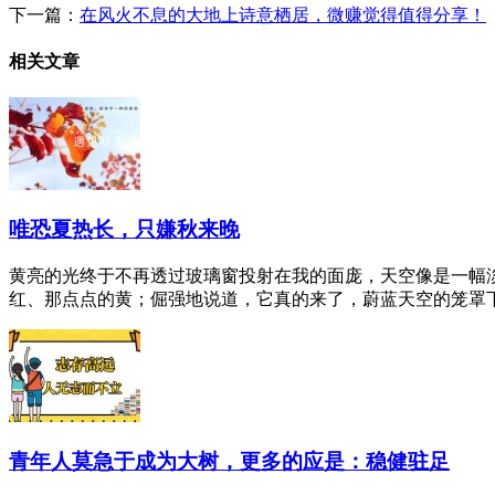
下一篇：
在风火不息的大地上诗意栖居，微赚觉得值得分享！
相关文章
唯恐夏热长，只嫌秋来晚
黄亮的光终于不再透过玻璃窗投射在我的面庞，天空像是一幅
红、那点点的黄；倔强地说道，它真的来了，蔚蓝天空的笼罩下，
青年人莫急于成为大树，更多的应是：稳健驻足