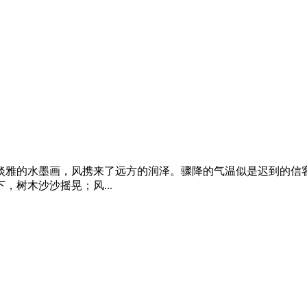
淡雅的水墨画，风携来了远方的润泽。骤降的气温似是迟到的信
树木沙沙摇晃；风...