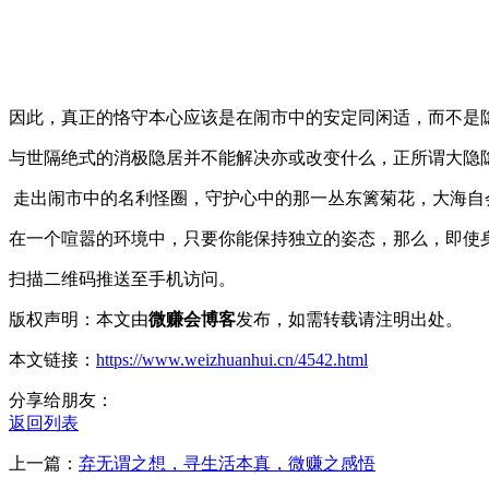
因此，真正的恪守本心应该是在闹市中的安定同闲适，而不是
与世隔绝式的消极隐居并不能解决亦或改变什么，正所谓大隐
走出闹市中的名利怪圈，守护心中的那一丛东篱菊花，大海自
在一个喧嚣的环境中，只要你能保持独立的姿态，那么，即使
扫描二维码推送至手机访问。
版权声明：本文由
微赚会博客
发布，如需转载请注明出处。
本文链接：
https://www.weizhuanhui.cn/4542.html
分享给朋友：
返回列表
上一篇：
弃无谓之想，寻生活本真，微赚之感悟