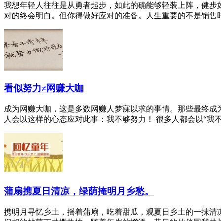
我想年轻人往往是从勇者起步，如此的确能够轻装上阵，健步
对的终会明白。但你得做好应对的准备。人生重要的不是销售时代
看似努力≠网赚大咖
成为网赚大咖，这是多数网赚人梦寐以求的事情。那些最终成
人会以这样的心态应对此事：我不够努力！ 很多人都会以“我不够
蒲扇携夏日清凉，绿荫掩明月乡愁。
携明月寻忆乡土，摇着蒲扇，吃着甜瓜，观夏日乡土的一抹清