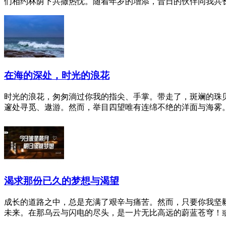
们相约林荫下共撒热忱。随着年岁的增添，昔日的伙伴同我共长，
在海的深处，时光的浪花
时光的浪花，匆匆淌过你我的指尖、手掌。带走了，斑斓的珠
邃处寻觅、遨游。然而，举目四望唯有连绵不绝的洋面与海雾。光
渴求那份已久的梦想与渴望
成长的道路之中，总是充满了艰辛与痛苦。然而，只要你我坚
未来。在那乌云与闪电的尽头，是一片无比高远的蔚蓝苍穹！或许