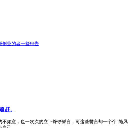
创业的者‬一些忠告
追赶。
不如意，也一次次的立下铮铮誓言，可这些誓言却一个个“随风而
己...