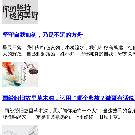
坚守自我如初，乃是不沉的方舟
星辰日落，我们却行色匆匆；小桥流水，我们却好高骛远。纪伯
人的辉煌，自己起起落落。殊不知，坚守纯真的自我，守护真挚的
雨纷纷旧故里草木深，运用了哪个典故？微哥有话说
“雨纷纷旧故里草木深，我听闻你始终一个人”，当这熟悉的
旋律响起来，一定是非常熟悉的。 “雨纷纷，旧故里草...