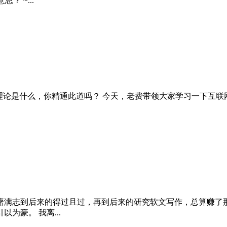
 ~...
理论是什么，你精通此道吗？ 今天，老费带领大家学习一下互联
躇满志到后来的得过且过，再到后来的研究软文写作，总算赚了那
为豪。 我离...